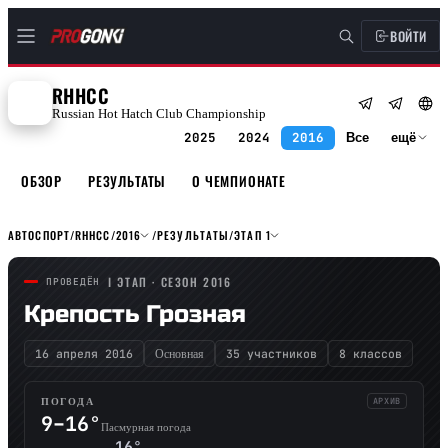
ВОЙТИ
RHHCC
Russian Hot Hatch Club Championship
2025
2024
2016
Все
ещё
ОБЗОР
РЕЗУЛЬТАТЫ
О ЧЕМПИОНАТЕ
АВТОСПОРТ
/
RHHCC
/
2016
/
РЕЗУЛЬТАТЫ
/
ЭТАП 1
I ЭТАП · СЕЗОН 2016
ПРОВЕДЁН
Крепость Грозная
16 апреля 2016
35 участников
8 классов
Основная
АРХИВ
ПОГОДА
9–16°
Пасмурная погода
16°