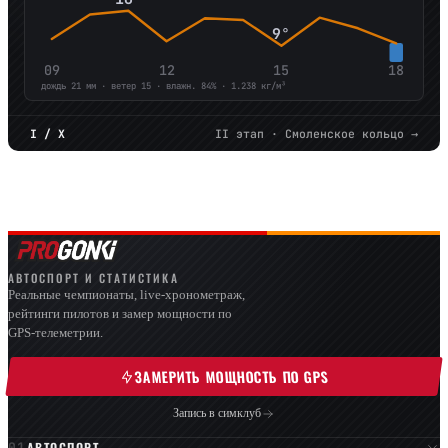
9°
09
12
15
18
дождь 21 мм · ветер 15 · влажн. 84% · 1.238 кг/м³
I / X
II этап · Смоленское кольцо →
АВТОСПОРТ И СТАТИСТИКА
Реальные чемпионаты, live-хронометраж,
рейтинги пилотов и замер мощности по
GPS-телеметрии.
ЗАМЕРИТЬ МОЩНОСТЬ ПО GPS
Запись в симклуб
АВТОСПОРТ