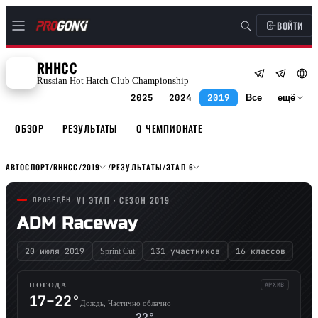
ВОЙТИ
RHHCC
Russian Hot Hatch Club Championship
2025
2024
2019
Все
ещё
ОБЗОР
РЕЗУЛЬТАТЫ
О ЧЕМПИОНАТЕ
АВТОСПОРТ
/
RHHCC
/
2019
/
РЕЗУЛЬТАТЫ
/
ЭТАП 6
VI ЭТАП · СЕЗОН 2019
ПРОВЕДЁН
ADM Raceway
20 июля 2019
131 участников
16 классов
Sprint Cut
АРХИВ
ПОГОДА
17–22°
Дождь, Частично облачно
22°