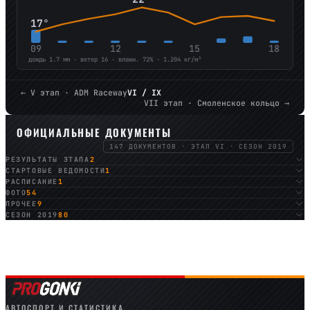
17°
09
12
15
18
дождь 1.7 мм · ветер 16 · влажн. 72% · 1.204 кг/м³
← V этап · ADM Raceway
VI / IX
VII этап · Смоленское кольцо →
ОФИЦИАЛЬНЫЕ ДОКУМЕНТЫ
147 ДОКУМЕНТОВ · ЭТАП VI · СЕЗОН 2019
РЕЗУЛЬТАТЫ ЭТАПА
2
СТАРТОВЫЕ ВЕДОМОСТИ
1
РАСПИСАНИЕ
1
ФОТО
54
ПРОЧЕЕ
9
СЕЗОН 2019
80
АВТОСПОРТ И СТАТИСТИКА