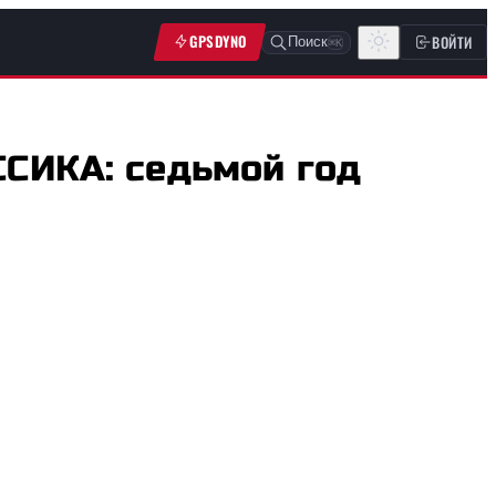
GPSDYNO
ВОЙТИ
Поиск
⌘K
СИКА: седьмой год