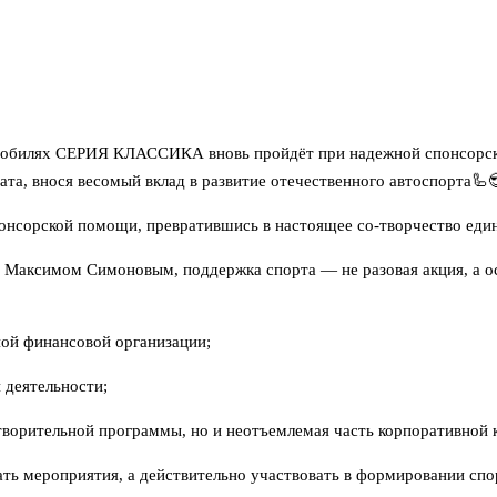
омобилях СЕРИЯ КЛАССИКА вновь пройдёт при надежной спонсорск
а, внося весомый вклад в развитие отечественного автоспорта🦾
онсорской помощи, превратившись в настоящее со‑творчество еди
 Максимом Симоновым, поддержка спорта — не разовая акция, а ос
ной финансовой организации;
 деятельности;
ворительной программы, но и неотъемлемая часть корпоративной 
ать мероприятия, а действительно участвовать в формировании сп