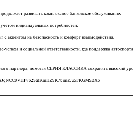
продолжает развивать комплексное банковское обслуживание:
 учётом индивидуальных потребностей;
г с акцентом на безопасность и комфорт взаимодействия.
ес‑успеха и социальной ответственности, где поддержка автоспорт
ежного партнера, помогая СЕРИЯ КЛАССИКА сохранять высокий уро
pWzJqNCC9VHFvS2StifKmHZ9K7bims5u5FKGMSBXo