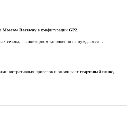
ме
Moscow Raceway
в конфигурации
GP2.
х сезона, --в повторном заполнении не нуждаются--.
 Административных проверок и оплачивает
стартовый взнос,