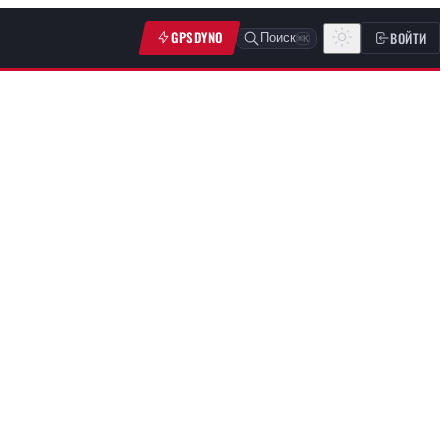
GPSDYNO
ВОЙТИ
Поиск
⌘K