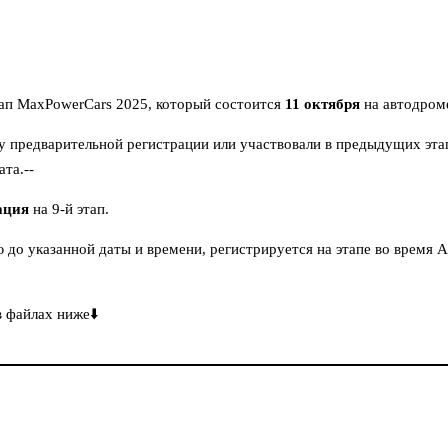
тап MaxPowerCars 2025, который состоится
11 октября
на автодро
 предварительной регистрации или участвовали в предыдущих этапа
ата.--
ация
на 9-й этап.
до указанной даты и времени, регистрируется на этапе во время
 файлах ниже⬇️