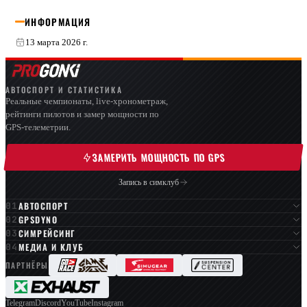
ИНФОРМАЦИЯ
13 марта 2026 г.
АВТОСПОРТ И СТАТИСТИКА
Реальные чемпионаты, live-хронометраж,
рейтинги пилотов и замер мощности по
GPS-телеметрии.
ЗАМЕРИТЬ МОЩНОСТЬ ПО GPS
Запись в симклуб
АВТОСПОРТ
GPSDYNO
СИМРЕЙСИНГ
МЕДИА И КЛУБ
ПАРТНЁРЫ
Telegram
Discord
YouTube
Instagram