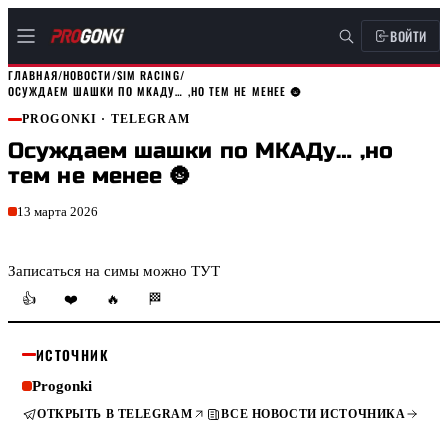
ВОЙТИ
ГЛАВНАЯ
/
НОВОСТИ
/
SIM RACING
/
ОСУЖДАЕМ ШАШКИ ПО МКАДУ… ,НО ТЕМ НЕ МЕНЕЕ 🌚
PROGONKI
· TELEGRAM
Осуждаем шашки по МКАДу… ,но
тем не менее 🌚
13 марта 2026
Записаться на симы можно ТУТ
👍
❤️
🔥
🏁
ИСТОЧНИК
Progonki
ОТКРЫТЬ В TELEGRAM
ВСЕ НОВОСТИ ИСТОЧНИКА