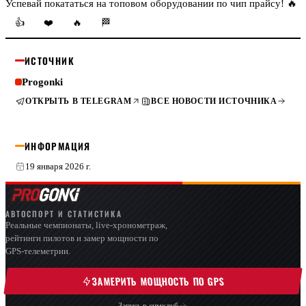
Успевай покататься на топовом оборудовании по чип прайсу! 🔥
👍
❤️
🔥
🏁
ИСТОЧНИК
Progonki
ОТКРЫТЬ В TELEGRAM
ВСЕ НОВОСТИ ИСТОЧНИКА
ИНФОРМАЦИЯ
19 января 2026 г.
АВТОСПОРТ И СТАТИСТИКА
Реальные чемпионаты, live-хронометраж,
рейтинги пилотов и замер мощности по
GPS-телеметрии.
ЗАМЕРИТЬ МОЩНОСТЬ ПО GPS
Запись в симклуб