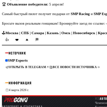
🏆
Объявление победителя:
5 апреля!
Самый быстрый пилот получит подарки от
SMP Racing
и
SMP Esp
Бросьте вызов реальным гонщикам! Бронируйте заезд по ссылке:
🕹
Москва |
СПБ |
Самара |
Казань |
Омск
| Новосибирск
| Крас
👍
❤️
🔥
🏁
ИСТОЧНИК
SMP Esports
ОТКРЫТЬ В TELEGRAM
ВСЕ НОВОСТИ ИСТОЧНИКА
ИНФОРМАЦИЯ
4 марта 2026 г.
АВТ
Чемпион
АВТОСПОРТ И СТАТИСТИКА
Календа