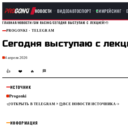
НОВОСТИ
ВИДЕО
АВТОСПОРТ
СИМРЕЙСИНГ
ГЛАВНАЯ
/
НОВОСТИ
/
SIM RACING
/
СЕГОДНЯ ВЫСТУПАЮ С ЛЕКЦИЕЙ!🫡
PROGONKI
· TELEGRAM
Сегодня выступаю с лекц
4 апреля 2026
👍
❤️
🔥
🏁
ИСТОЧНИК
Progonki
ОТКРЫТЬ В TELEGRAM
ВСЕ НОВОСТИ ИСТОЧНИКА
ИНФОРМАЦИЯ