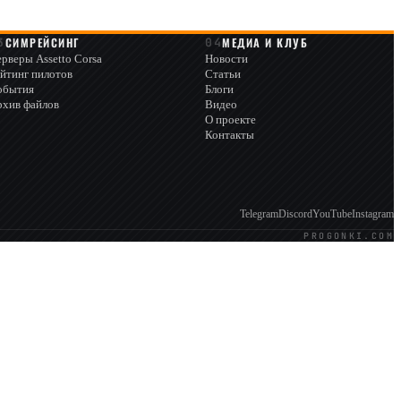
СИМРЕЙСИНГ
МЕДИА И КЛУБ
рверы Assetto Corsa
Новости
йтинг пилотов
Статьи
обытия
Блоги
рхив файлов
Видео
О проекте
Контакты
Telegram
Discord
YouTube
Instagram
PROGONKI.COM