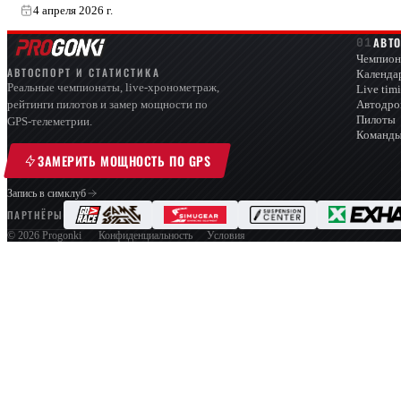
4 апреля 2026 г.
АВТ
Чемпион
АВТОСПОРТ И СТАТИСТИКА
Календа
Реальные чемпионаты, live-хронометраж,
Live tim
Автодр
рейтинги пилотов и замер мощности по
Пилоты
GPS-телеметрии.
Команд
ЗАМЕРИТЬ МОЩНОСТЬ ПО GPS
Запись в симклуб
ПАРТНЁРЫ
© 2026 Progonki
Конфиденциальность
Условия