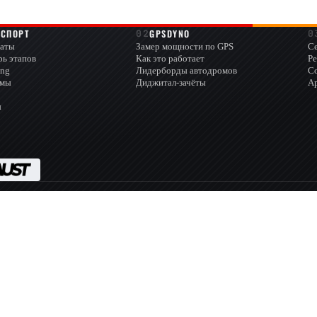
ОСПОРТ
GPSDYNO
аты
Замер мощности по GPS
Се
рь этапов
Как это работает
Ре
ing
Лидерборды автодромов
С
омы
Диджитал-зачёты
А
ы