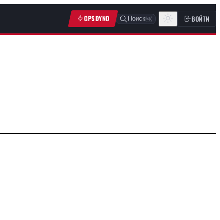
GPSDYNO
ВОЙТИ
Поиск
⌘K