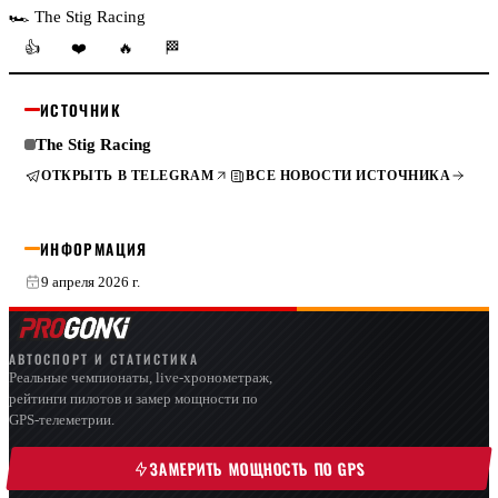
🏎 The Stig Racing
👍
❤️
🔥
🏁
ИСТОЧНИК
The Stig Racing
ОТКРЫТЬ В TELEGRAM
ВСЕ НОВОСТИ ИСТОЧНИКА
ИНФОРМАЦИЯ
9 апреля 2026 г.
АВТОСПОРТ И СТАТИСТИКА
Реальные чемпионаты, live-хронометраж,
рейтинги пилотов и замер мощности по
GPS-телеметрии.
ЗАМЕРИТЬ МОЩНОСТЬ ПО GPS