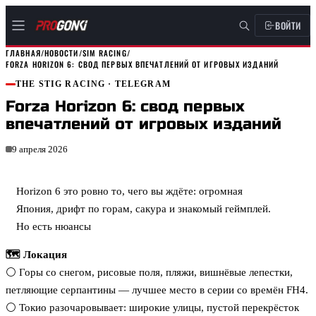
ВОЙТИ
ГЛАВНАЯ
/
НОВОСТИ
/
SIM RACING
/
FORZA HORIZON 6: СВОД ПЕРВЫХ ВПЕЧАТЛЕНИЙ ОТ ИГРОВЫХ ИЗДАНИЙ
THE STIG RACING
· TELEGRAM
Forza Horizon 6: свод первых
впечатлений от игровых изданий
9 апреля 2026
Horizon 6 это ровно то, чего вы ждёте: огромная
Япония, дрифт по горам, сакура и знакомый геймплей.
Но есть нюансы
🗺 Локация
⚪️ Горы со снегом, рисовые поля, пляжи, вишнёвые лепестки,
петляющие серпантины — лучшее место в серии со времён FH4.
⚪️ Токио разочаровывает: широкие улицы, пустой перекрёсток