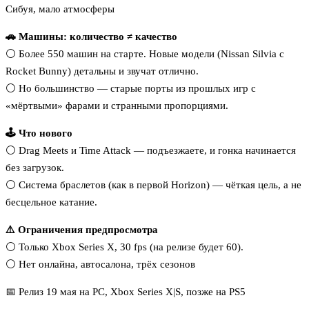
Сибуя, мало атмосферы
🚗 Машины: количество ≠ качество
⚪️ Более 550 машин на старте. Новые модели (Nissan Silvia с
Rocket Bunny) детальны и звучат отлично.
⚪️ Но большинство — старые порты из прошлых игр с
«мёртвыми» фарами и странными пропорциями.
🕹 Что нового
⚪️ Drag Meets и Time Attack — подъезжаете, и гонка начинается
без загрузок.
⚪️ Система браслетов (как в первой Horizon) — чёткая цель, а не
бесцельное катание.
⚠️ Ограничения предпросмотра
⚪️ Только Xbox Series X, 30 fps (на релизе будет 60).
⚪️ Нет онлайна, автосалона, трёх сезонов
📅 Релиз 19 мая на PC, Xbox Series X|S, позже на PS5