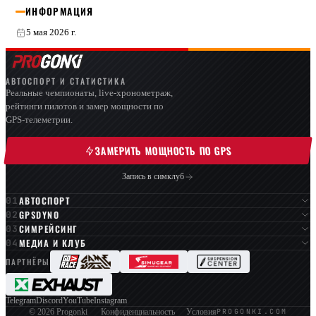
ИНФОРМАЦИЯ
5 мая 2026 г.
АВТОСПОРТ И СТАТИСТИКА
Реальные чемпионаты, live-хронометраж,
рейтинги пилотов и замер мощности по
GPS-телеметрии.
ЗАМЕРИТЬ МОЩНОСТЬ ПО GPS
Запись в симклуб
АВТОСПОРТ
GPSDYNO
СИМРЕЙСИНГ
МЕДИА И КЛУБ
ПАРТНЁРЫ
Telegram
Discord
YouTube
Instagram
PROGONKI.COM
© 2026 Progonki
Конфиденциальность
Условия