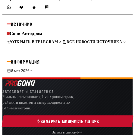
👍
❤️
🔥
🏁
ИСТОЧНИК
Сочи Автодром
ОТКРЫТЬ В TELEGRAM
ВСЕ НОВОСТИ ИСТОЧНИКА
ИНФОРМАЦИЯ
8 мая 2026 г.
АВТОСПОРТ И СТАТИСТИКА
Реальные чемпионаты, live-хронометраж,
рейтинги пилотов и замер мощности по
GPS-телеметрии.
ЗАМЕРИТЬ МОЩНОСТЬ ПО GPS
Запись в симклуб