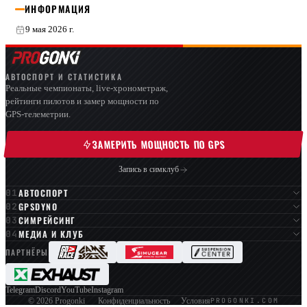
ИНФОРМАЦИЯ
9 мая 2026 г.
АВТОСПОРТ И СТАТИСТИКА
Реальные чемпионаты, live-хронометраж,
рейтинги пилотов и замер мощности по
GPS-телеметрии.
ЗАМЕРИТЬ МОЩНОСТЬ ПО GPS
Запись в симклуб
АВТОСПОРТ
GPSDYNO
СИМРЕЙСИНГ
МЕДИА И КЛУБ
ПАРТНЁРЫ
Telegram
Discord
YouTube
Instagram
PROGONKI.COM
© 2026 Progonki
Конфиденциальность
Условия