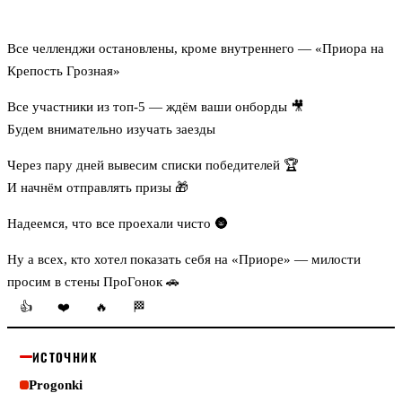
Все челленджи остановлены, кроме внутреннего — «Приора на
Крепость Грозная»
Все участники из топ-5 — ждём ваши онборды 🎥
Будем внимательно изучать заезды
Через пару дней вывесим списки победителей 🏆
И начнём отправлять призы 🎁
Надеемся, что все проехали чисто 🌚
Ну а всех, кто хотел показать себя на «Приоре» — милости
просим в стены ПроГонок 🚗
👍
❤️
🔥
🏁
ИСТОЧНИК
Progonki