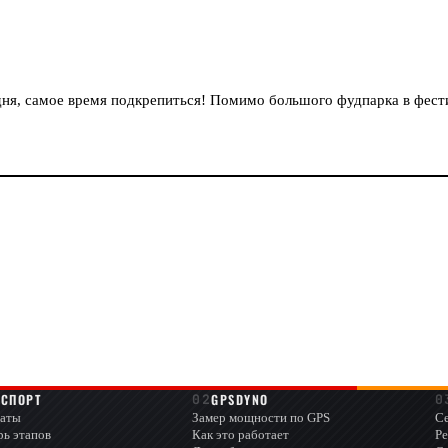
дня, самое время подкрепиться! Помимо большого фудпарка в фести
ОСПОРТ
GPSDYNO
аты
Замер мощности по GPS
Се
рь этапов
Как это работает
Ре