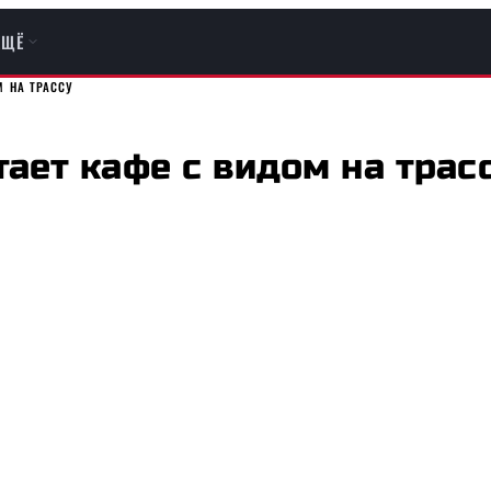
ЕЩЁ
М НА ТРАССУ
ает кафе с видом на трас