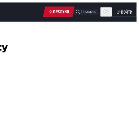
GPSDYNO
ВОЙТИ
Поиск
⌘K
су