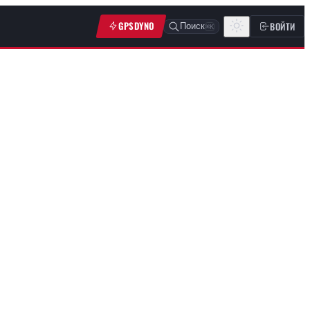
GPSDYNO
ВОЙТИ
Поиск
⌘K