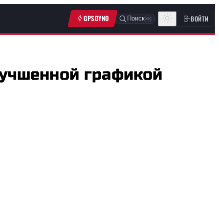
GPSDYNO
ВОЙТИ
Поиск
⌘K
лучшенной графикой