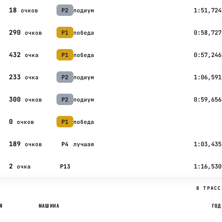
18
1:51,724
P2
подиум
очков
290
0:58,727
P1
победа
очков
432
0:57,246
P1
победа
очка
233
1:06,591
P2
подиум
очка
300
0:59,656
P2
подиум
очков
0
P1
победа
очков
189
1:03,435
P4
лучшая
очков
2
1:16,530
P13
очка
8 ТРАСС
Я
МАШИНА
ГОД