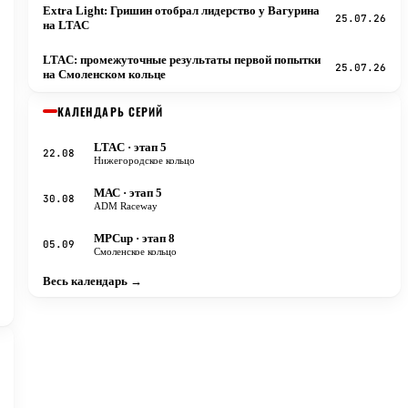
Extra Light: Гришин отобрал лидерство у Вагурина
25.07.26
на LTAC
LTAC: промежуточные результаты первой попытки
25.07.26
на Смоленском кольце
КАЛЕНДАРЬ СЕРИЙ
LTAC
· этап 5
22.08
Нижегородское кольцо
МАС
· этап 5
30.08
ADM Raceway
MPCup
· этап 8
05.09
Смоленское кольцо
Весь календарь →