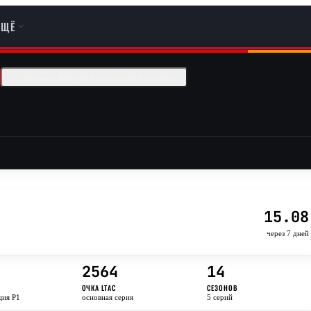
ЕЩЁ
Это вы? Войдите и заберите профиль
15.08
через 7 дней
2564
14
ОЧКА LTAC
СЕЗОНОВ
ция P1
основная серия
5 серий