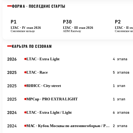
ФОРМА · ПОСЛЕДНИЕ СТАРТЫ
P1
P30
P2
LTAC · IV этап 2026
LTAC · III этап 2026
LTAC · II э
Смоленское кольцо
ADM Raceway
Смоленское к
КАРЬЕРА ПО СЕЗОНАМ
2026
LTAC
· Extra Light
4 этапа
2025
LTAC
· Race
5 этапов
2025
RHHCC
· City-street
1 этап
2025
MPCup
· PRO EXTRA LIGHT
1 этап
2024
LTAC
· Extra Light / Light
6 этапов
2024
МАС
· Кубок Москвы по автомногоборью / Ралли-спринт 1600 / Medium
2 этапа