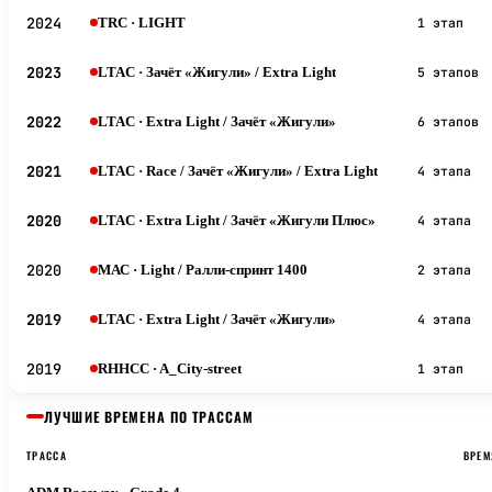
2024
TRC
· LIGHT
1 этап
2023
LTAC
· Зачёт «Жигули» / Extra Light
5 этапов
2022
LTAC
· Extra Light / Зачёт «Жигули»
6 этапов
2021
LTAC
· Race / Зачёт «Жигули» / Extra Light
4 этапа
2020
LTAC
· Extra Light / Зачёт «Жигули Плюс»
4 этапа
2020
МАС
· Light / Ралли-спринт 1400
2 этапа
2019
LTAC
· Extra Light / Зачёт «Жигули»
4 этапа
2019
RHHCC
· A_City-street
1 этап
ЛУЧШИЕ ВРЕМЕНА ПО ТРАССАМ
ТРАССА
ВРЕМ