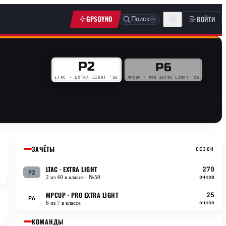
GPSDYNO
ВОЙТИ
Поиск
⌘K
P2
P6
MPCUP · PRO EXTRA LIGHT ’25
LTAC · EXTRA LIGHT ’26
ЗАЧЁТЫ
СЕЗОН
LTAC
· EXTRA LIGHT
270
P2
очков
2 из 40 в классе
· №50
MPCUP
· PRO EXTRA LIGHT
25
P6
очков
6 из 7 в классе
КОМАНДЫ