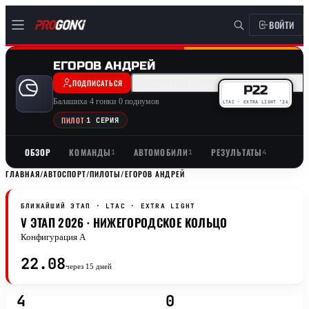
ВОЙТИ
ЕГОРОВ АНДРЕЙ
ПОДПИСАТЬСЯ
Это вы? Войдите и заберите профил
P22
Балашиха
·
4 гонки
·
0 подиумов
LTAC · EXTRA LIGHT ’26
ПИЛОТ
·
1 СЕРИЯ
ОБЗОР
КОМАНДЫ
АВТОМОБИЛИ
РЕЗУЛЬТАТЫ
1
1
4
ГЛАВНАЯ
/
АВТОСПОРТ
/
ПИЛОТЫ
/
ЕГОРОВ АНДРЕЙ
БЛИЖАЙШИЙ ЭТАП · LTAC
· EXTRA LIGHT
V ЭТАП 2026 · НИЖЕГОРОДСКОЕ КОЛЬЦО
Конфигурация A
22.08
через 15 дней
4
0