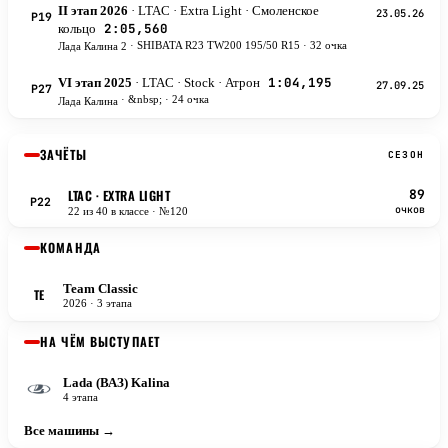
II этап 2026
· LTAC
· Extra Light
· Смоленское
23.05.26
P19
2:05,560
кольцо
·
SHIBATA R23 TW200 195/50 R15 · 32 очка
Лада Калина 2
1:04,195
VI этап 2025
· LTAC
· Stock
· Атрон
27.09.25
P27
·
&nbsp; · 24 очка
Лада Калина
ЗАЧЁТЫ
СЕЗОН
LTAC
· EXTRA LIGHT
89
P22
очков
22 из 40 в классе
· №120
КОМАНДА
Team Classic
TE
2026
· 3 этапа
НА ЧЁМ ВЫСТУПАЕТ
Lada (ВАЗ) Kalina
4 этапа
Все машины →