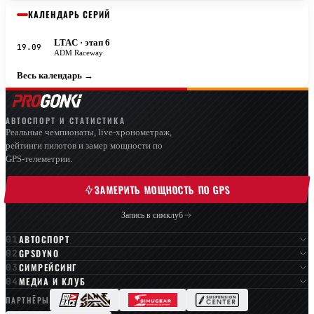
КАЛЕНДАРЬ СЕРИЙ
LTAC
· этап 6
19.09
ADM Raceway
Весь календарь →
АВТОСПОРТ И СТАТИСТИКА
Реальные чемпионаты, live-хронометраж,
рейтинги пилотов и замер мощности по
GPS-телеметрии.
ЗАМЕРИТЬ МОЩНОСТЬ ПО GPS
Запись в симклуб
АВТОСПОРТ
GPSDYNO
СИМРЕЙСИНГ
МЕДИА И КЛУБ
ПАРТНЁРЫ