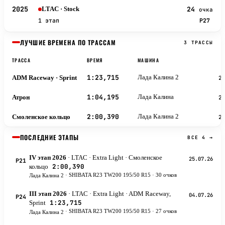
2025
24
LTAC
· Stock
очка
1 этап
P27
ЛУЧШИЕ ВРЕМЕНА ПО ТРАССАМ
3 ТРАССЫ
ТРАССА
ВРЕМЯ
МАШИНА
1:23,715
ADM Raceway
· Sprint
Лада Калина 2
2
1:04,195
Атрон
Лада Калина
2
2:00,390
Смоленское кольцо
Лада Калина 2
2
ПОСЛЕДНИЕ ЭТАПЫ
ВСЕ 4 →
IV этап 2026
· LTAC
· Extra Light
· Смоленское
25.07.26
P21
2:00,390
кольцо
·
SHIBATA R23 TW200 195/50 R15 · 30 очков
Лада Калина 2
III этап 2026
· LTAC
· Extra Light
· ADM Raceway,
04.07.26
P24
1:23,715
Sprint
·
SHIBATA R23 TW200 195/50 R15 · 27 очков
Лада Калина 2