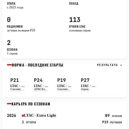
ЭТАПА
ПОБЕД
с 2025 года
0
113
ПОДИУМОВ
ОЧКОВ LTAC
лучшая позиция P19
основная серия
2
СЕЗОНА
1 серия
ФОРМА · ПОСЛЕДНИЕ СТАРТЫ
РЕЗУЛЬТАТЫ →
P21
P24
P19
P27
LTAC · IV этап 2026
LTAC · III этап 2026
LTAC · II этап 2026
LTAC · VI этап 2025
Смоленское кольцо
ADM Raceway
Смоленское кольцо
Атрон
КАРЬЕРА ПО СЕЗОНАМ
2026
89
LTAC
· Extra Light
очков
3 этапа
P19
лучшая