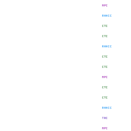
MPC
RHHCC
CTC
CTC
RHHCC
CTC
CTC
MPC
CTC
CTC
RHHCC
TRC
MPC