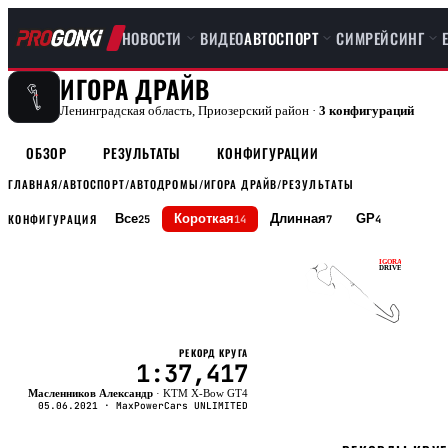
НОВОСТИ
ВИДЕО
АВТОСПОРТ
СИМРЕЙСИНГ
ИГОРА ДРАЙВ
Ленинградская область, Приозерский район
·
3 конфигураций
ОБЗОР
РЕЗУЛЬТАТЫ
КОНФИГУРАЦИИ
ГЛАВНАЯ
/
АВТОСПОРТ
/
АВТОДРОМЫ
/
ИГОРА ДРАЙВ
/
РЕЗУЛЬТАТЫ
КОНФИГУРАЦИЯ
Все
25
Короткая
14
Длинная
7
GP
4
РЕКОРД КРУГА
1:37,417
Масленников Александр
· KTM X-Bow GT4
05.06.2021 · MaxPowerCars UNLIMITED