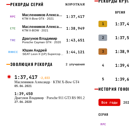
РЕКОРДЫ КРУГ
РЕКОРДЫ СЕРИЙ
КОРОТКАЯ
ВРЕМЯ
Масленников Александр
1:37,417
MPC
KTM X-Bow GT4 · 2021
1
1:37,4
Масленников Александр
1:38,949
CTC
KTM X-BOW · 2021
2
1:37,5
Драгунов Владимир
1:43,651
TRC
Porsche Cayman GT4 · 2020
Юшин Андрей
3
1:38,9
1:44,121
RHHCC
SEAT Leon II (1P) Supercopa DSG · 2020
ЭВОЛЮЦИЯ РЕКОРДА
2 улучшения
4
1:39,4
1:37,417
−2,033
5
1:39,6
Масленников Александр
· KTM X-Bow GT4
05.06.2021
ИСТОРИЯ ГОНО
1:39,450
Драгунов Владимир
· Porsche 911 GT3 RS 991.2
27.06.2020
Все годы
20
СЕРИЯ
MPC