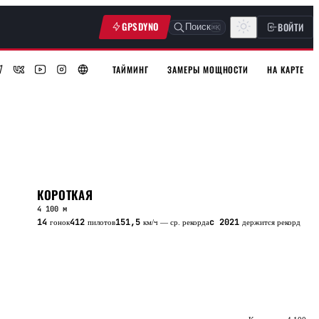
GPSDYNO
ВОЙТИ
Поиск
⌘K
ТАЙМИНГ
ЗАМЕРЫ МОЩНОСТИ
НА КАРТЕ
КОРОТКАЯ
4 100 м
14
412
151,5
с 2021
гонок
пилотов
км/ч — ср. рекорда
держится рекорд