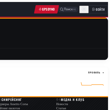
GPSDYNO
ВОЙТИ
Поиск
⌘K
ПРОФИЛЬ →
СИМРЕЙСИНГ
МЕДИА И КЛУБ
рверы Assetto Corsa
Новости
йтинг пилотов
Статьи