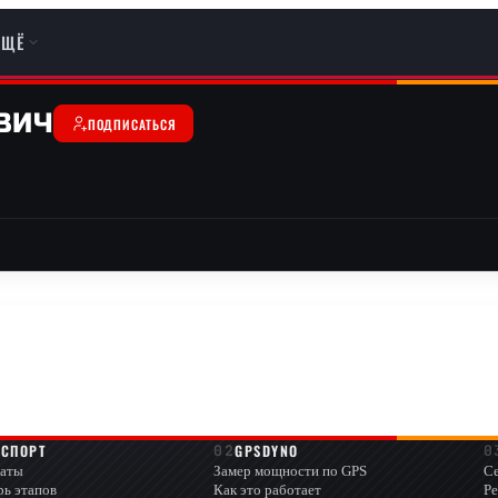
ЕЩЁ
ВИЧ
ПОДПИСАТЬСЯ
ОСПОРТ
GPSDYNO
аты
Замер мощности по GPS
Се
рь этапов
Как это работает
Ре