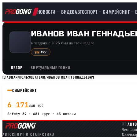
НОВОСТИ
ВИДЕО
АВТОСПОРТ
СИМРЕЙСИНГ
ИВАНОВ ИВАН ГЕННАДЬЕ
в паддоке с 2025
·
был на этой неделе
SIM
·
#27
ОБЗОР
ВИРТУАЛЬНЫЕ ГОНКИ
ГЛАВНАЯ
/
ПОЛЬЗОВАТЕЛИ
/
ИВАНОВ ИВАН ГЕННАДЬЕВИЧ
СИМРЕЙСИНГ
6 171
skill · #27
Safety 39 · 681 круг · 43 связки
АВТ
Чемпион
АВТОСПОРТ И СТАТИСТИКА
Календа