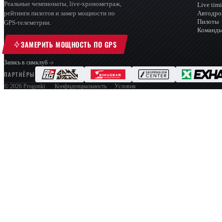
Реальные чемпионаты, live-хронометраж,
Live tim
Автодр
рейтинги пилотов и замер мощности по
Пилоты
GPS-телеметрии.
Команд
ЗАМЕРИТЬ МОЩНОСТЬ ПО GPS
Запись в симклуб
ПАРТНЁРЫ
© 2026 Progonki
Конфиденциальность
Условия