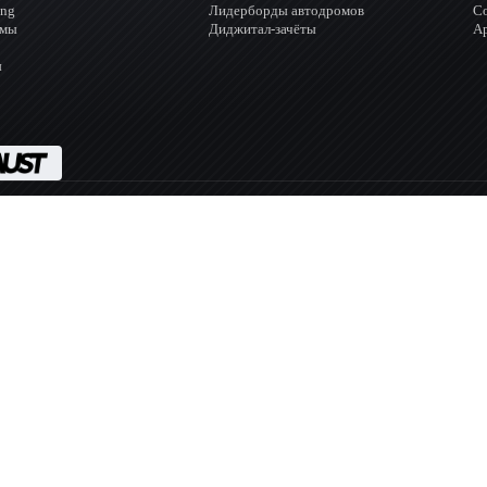
ing
Лидерборды автодромов
С
омы
Диджитал-зачёты
А
ы