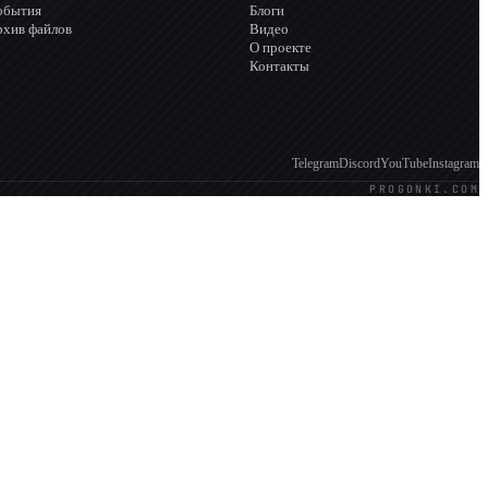
обытия
Блоги
рхив файлов
Видео
О проекте
Контакты
Telegram
Discord
YouTube
Instagram
PROGONKI.COM