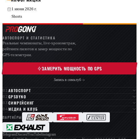
1 июня 2026 г.
Shorts
АВТОСПОРТ И СТАТИСТИКА
Реальные чемпионаты, live-хронометраж,
рейтинги пилотов и замер мощности по
GPS-телеметрии.
ЗАМЕРИТЬ МОЩНОСТЬ ПО GPS
Запись в симклуб
АВТОСПОРТ
GPSDYNO
СИМРЕЙСИНГ
МЕДИА И КЛУБ
ПАРТНЁРЫ
Telegram
Discord
YouTube
Instagram