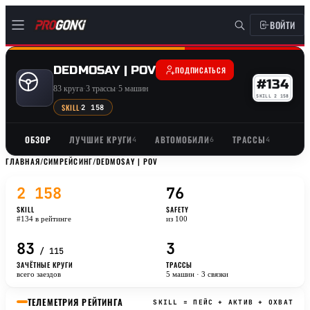
ВОЙТИ
DEDMOSAY | POV
ПОДПИСАТЬСЯ
#134
83 круга
·
3 трассы
·
5 машин
SKILL 2 158
SKILL
·
2 158
ОБЗОР
ЛУЧШИЕ КРУГИ
АВТОМОБИЛИ
ТРАССЫ
4
6
4
ГЛАВНАЯ
/
СИМРЕЙСИНГ
/
DEDMOSAY | POV
2 158
76
SKILL
SAFETY
#134 в рейтинге
из 100
83
3
/ 115
ЗАЧЁТНЫЕ КРУГИ
ТРАССЫ
всего заездов
5 машин · 3 связки
ТЕЛЕМЕТРИЯ РЕЙТИНГА
SKILL = ПЕЙС + АКТИВ + ОХВАТ