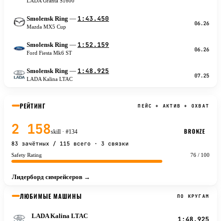
LADA Granta S1600
1:43.450
Smolensk Ring
—
M
06.26
Mazda MX5 Cup
1:52.159
Smolensk Ring
—
F
06.26
Ford Fiesta Mk6 ST
1:48.925
Smolensk Ring
—
L
07.25
LADA Kalina LTAC
РЕЙТИНГ
ПЕЙС + АКТИВ + ОХВАТ
2 158
BRONZE
skill
· #134
83 зачётных / 115 всего · 3 связки
Safety Rating
76 / 100
Лидерборд симрейсеров →
ЛЮБИМЫЕ МАШИНЫ
ПО КРУГАМ
LADA Kalina LTAC
L
1:48.925