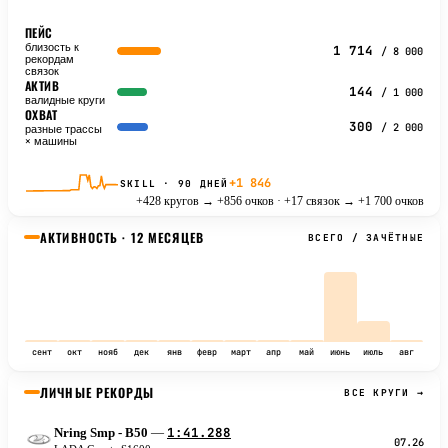
ПЕЙС
близость к
1 714
/ 8 000
рекордам
связок
АКТИВ
144
/ 1 000
валидные круги
ОХВАТ
300
/ 2 000
разные трассы
× машины
+1 846
SKILL · 90 ДНЕЙ
+428 кругов → +856 очков · +17 связок → +1 700 очков
АКТИВНОСТЬ · 12 МЕСЯЦЕВ
ВСЕГО / ЗАЧЁТНЫЕ
сент
окт
нояб
дек
янв
февр
март
апр
май
июнь
июль
авг
ЛИЧНЫЕ РЕКОРДЫ
ВСЕ КРУГИ →
1:41.288
Nring Smp - B50
—
L
07.26