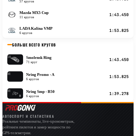
57 кругов
Mazda MX5 Cup
M
1:43.450
11 кругов
LADA Kalina VMP
L
1:53.825
6 кругов
БОЛЬШЕ ВСЕГО КРУГОВ
SM
Smolensk Ring
1:43.450
71 круг
NR
Nring Promo - A
1:53.825
6 кругов
NR
Nring Smp - B50
1:39.278
6 кругов
АВТОСПОРТ И СТАТИСТИКА
Реальные чемпионаты, live-хронометраж,
рейтинги пилотов и замер мощности по
GPS-телеметрии.