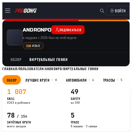
ВОЙТИ
ANDRONPO
ПОДПИСАТЬСЯ
в паддоке с 2026
·
был на этой неделе
SIM
·
#263
ОБЗОР
ВИРТУАЛЬНЫЕ ГОНКИ
ГЛАВНАЯ
/
ПОЛЬЗОВАТЕЛИ
/
ANDRONPO
/
ВИРТУАЛЬНЫЕ ГОНКИ
ОБЗОР
ЛУЧШИЕ КРУГИ
АВТОМОБИЛИ
ТРАССЫ
· 8
· 6
· 5
1 007
49
SKILL
SAFETY
#263 в рейтинге
из 100
78
5
/ 154
ЗАЧЁТНЫЕ КРУГИ
ТРАСС
всего заездов
6 машин · 3 связки