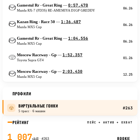
0:57.470
Gamestul Rr - Great Ring
—
M
06.26
Mazda RX-7 (FD3S) RE-AMEMIYA D1GP GREDDY
1:36.487
Kazan Ring - Race 50
—
M
06.26
Mazda MX5 Cup
1:04.556
Gamestul Rr - Great Ring
—
M
06.26
Mazda MX5 Cup
1:52.357
Moscow Raceway - Gp
—
T
01.26
Toyota Supra GT4
2:03.430
Moscow Raceway - Gp
—
M
12.25
Mazda MX5 Cup
ПРОФИЛИ
ВИРТУАЛЬНЫЕ ГОНКИ
#263
5 трасс · 6 машин
РЕЙТИНГ
ПЕЙС + АКТИВ + ОХВАТ
1 007
ROOKIE
skill
· #263