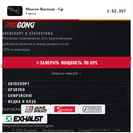
MO
Moscow Raceway - Gp
1:52.357
4 круга
АВТОСПОРТ И СТАТИСТИКА
Реальные чемпионаты, live-хронометраж,
рейтинги пилотов и замер мощности по
GPS-телеметрии.
ЗАМЕРИТЬ МОЩНОСТЬ ПО GPS
Запись в симклуб
АВТОСПОРТ
GPSDYNO
СИМРЕЙСИНГ
МЕДИА И КЛУБ
ПАРТНЁРЫ
Telegram
Discord
YouTube
Instagram
PROGONKI.COM
© 2026 Progonki
Конфиденциальность
Условия