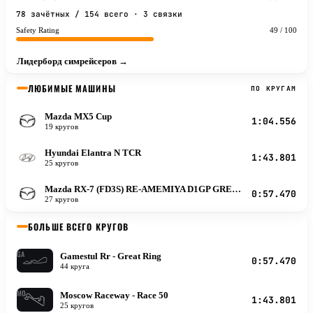
78 зачётных / 154 всего · 3 связки
Safety Rating
49 / 100
Лидерборд симрейсеров →
ЛЮБИМЫЕ МАШИНЫ
ПО КРУГАМ
Mazda MX5 Cup
M
1:04.556
19 кругов
Hyundai Elantra N TCR
H
1:43.801
25 кругов
Mazda RX-7 (FD3S) RE-AMEMIYA D1GP GREDDY
M
0:57.470
27 кругов
БОЛЬШЕ ВСЕГО КРУГОВ
GA
Gamestul Rr - Great Ring
0:57.470
44 круга
MO
Moscow Raceway - Race 50
1:43.801
25 кругов