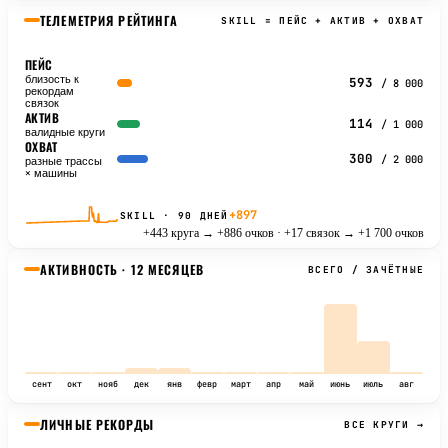
ТЕЛЕМЕТРИЯ РЕЙТИНГА
SKILL = ПЕЙС + АКТИВ + ОХВАТ
ПЕЙС
близость к
593
/ 8 000
рекордам
связок
АКТИВ
114
/ 1 000
валидные круги
ОХВАТ
300
/ 2 000
разные трассы
× машины
+897
SKILL · 90 ДНЕЙ
+443 круга → +886 очков · +17 связок → +1 700 очков
АКТИВНОСТЬ · 12 МЕСЯЦЕВ
ВСЕГО / ЗАЧЁТНЫЕ
сент
окт
нояб
дек
янв
февр
март
апр
май
июнь
июль
авг
ЛИЧНЫЕ РЕКОРДЫ
ВСЕ КРУГИ →