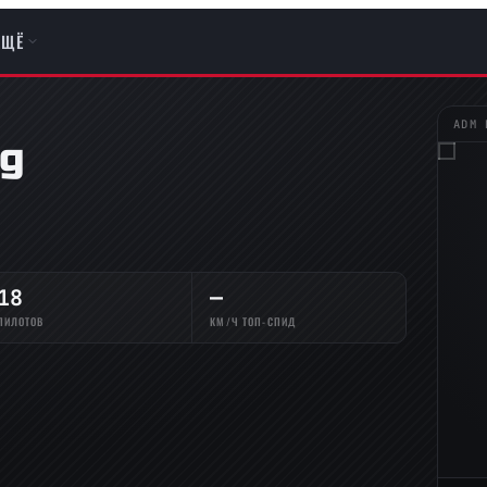
ЕЩЁ
ADM 
ig
18
—
ПИЛОТОВ
КМ/Ч ТОП-СПИД