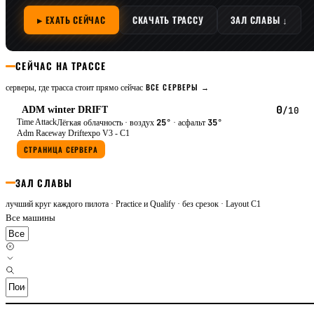
▸ ЕХАТЬ СЕЙЧАС
СКАЧАТЬ ТРАССУ
ЗАЛ СЛАВЫ ↓
СЕЙЧАС НА ТРАССЕ
ВСЕ СЕРВЕРЫ →
серверы, где трасса стоит прямо сейчас
0
ADM winter DRIFT
/10
Time Attack
25°
35°
Лёгкая облачность
·
воздух
· асфальт
Adm Raceway Driftexpo V3 - C1
СТРАНИЦА СЕРВЕРА
ЗАЛ СЛАВЫ
лучший круг каждого пилота · Practice и Qualify · без срезок
· Layout C1
Все машины