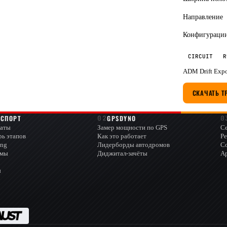
Направление
Конфигураци
CIRCUIT
R
ADM Drift Expo
СКАЧАТЬ Т
ОСПОРТ
GPSDYNO
аты
Замер мощности по GPS
Се
рь этапов
Как это работает
Ре
ing
Лидерборды автодромов
С
омы
Диджитал-зачёты
А
ы