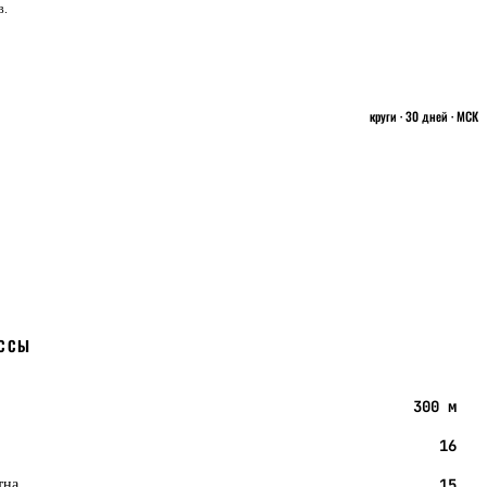
в.
круги · 30 дней · МСК
АССЫ
300 м
16
тна
15