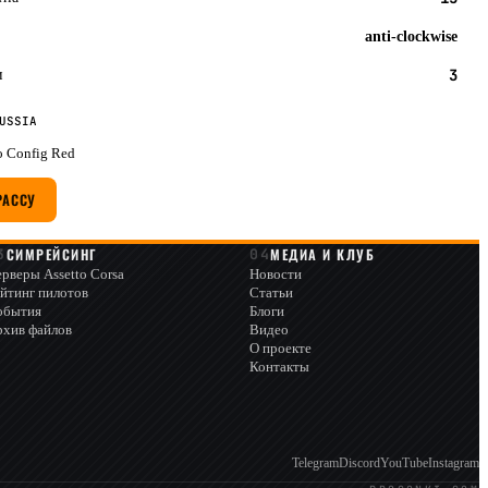
anti-clockwise
и
3
USSIA
 Config Red
РАССУ
СИМРЕЙСИНГ
МЕДИА И КЛУБ
рверы Assetto Corsa
Новости
йтинг пилотов
Статьи
обытия
Блоги
рхив файлов
Видео
О проекте
Контакты
Telegram
Discord
YouTube
Instagram