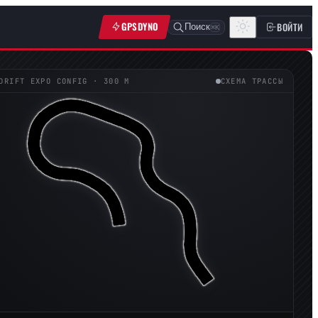
GPSDYNO
ВОЙТИ
Поиск
⌘K
DRIFT EXPO CONFIG
· 300 М
СХЕМА ТРАССЫ