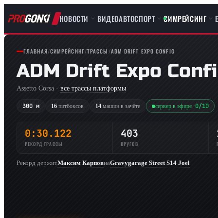
НОВОСТИ
ВИДЕО
АВТОСПОРТ
СИМРЕЙСИНГ
ГЛАВНАЯ
/
СИМРЕЙСИНГ
/
ТРАССЫ
/
ADM DRIFT EXPO CONFIG
ADM Drift Expo Conf
Assetto Corsa ·
все трассы платформы
300 м
0/10
16
питбоксов
14
машин в зачёте
сервер в эфире ·
0:30.122
403
РЕКОРД ТРАССЫ
КРУГОВ
Рекорд держит
Максим Карпов
на
Gravygarage Street S14 Joel