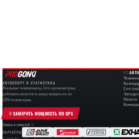
АВТ
Чемпион
АВТОСПОРТ И СТАТИСТИКА
Календа
Реальные чемпионаты, live-хронометраж,
Live tim
Автодр
рейтинги пилотов и замер мощности по
Пилоты
GPS-телеметрии.
Команд
ЗАМЕРИТЬ МОЩНОСТЬ ПО GPS
Запись в симклуб
ПАРТНЁРЫ