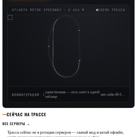
ATLANTA MOTOR SPEEDWAY
· 2 414 М
СХЕМА ТРАССЫ
единственная — весь зачёт в одной
КОНФИГУРАЦИЯ · 1
пит-лейн 40 боксов
таблице
СЕЙЧАС НА ТРАССЕ
ВСЕ СЕРВЕРЫ →
Трасса сейчас не в ротации серверов — скачай мод и катай офлайн,