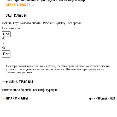
зачёт кругов появится при следующем выходе в эфир.
СКАЧАТЬ ТРАССУ →
ЗАЛ СЛАВЫ
лучший круг каждого пилота · Practice и Qualify · без срезок
Все машины
Сектора показываем только у кругов, где таймер их записал — «теоретический
круг» из таких данных честно не собирается. Полные сектора приходят из
телеметрии реплеев.
ЖИЗНЬ ТРАССЫ
активность за 30 дней · все конфигурации
ПРАЙМ-ТАЙМ
круги · 30 дней · МСК