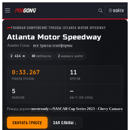
ВОЙТИ
ГЛАВНАЯ
/
СИМРЕЙСИНГ
/
ТРАССЫ
/
ATLANTA MOTOR SPEEDWAY
Atlanta Motor Speedway
Assetto Corsa ·
все трассы платформы
2 414 м
40
питбоксов
2
машин в зачёте
0:33.267
11
РЕКОРД ТРАССЫ
КРУГОВ
5
—
ПИЛОТОВ
КМ/Ч ТОП-СПИД
Рекорд держит
mrstroudy
на
NASCAR Cup Series 2023 - Chevy Camaro
СКАЧАТЬ ТРАССУ
ЗАЛ СЛАВЫ ↓