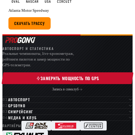
OVAL
NASCAR
USA
CIRCUIT
Atlanta Motor Speedway
СКАЧАТЬ ТРАССУ
АВТОСПОРТ И СТАТИСТИКА
Реальные чемпионаты, live-хронометраж,
рейтинги пилотов и замер мощности по
GPS-телеметрии.
ЗАМЕРИТЬ МОЩНОСТЬ ПО GPS
Запись в симклуб
АВТОСПОРТ
GPSDYNO
СИМРЕЙСИНГ
МЕДИА И КЛУБ
ПАРТНЁРЫ