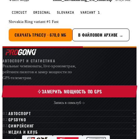
CIRCUIT
ORIGINAL
SLOVAKIA
VARIANT 1
Slovakia Ring variant #1 Fast
СКАЧАТЬ ТРАССУ · 670,0 МБ
В ФАЙЛОВОМ АРХИВЕ →
АВТОСПОРТ И СТАТИСТИКА
Реальные чемпионаты, live-хронометраж,
рейтинги пилотов и замер мощности по
GPS-телеметрии.
ЗАМЕРИТЬ МОЩНОСТЬ ПО GPS
Запись в симклуб
АВТОСПОРТ
GPSDYNO
СИМРЕЙСИНГ
МЕДИА И КЛУБ