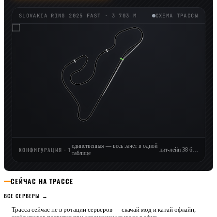
SLOVAKIA RING 2025 FAST
· 3 703 М
СХЕМА ТРАССЫ
единственная — весь зачёт в одной
КОНФИГУРАЦИЯ · 1
пит-лейн 38 боксов
таблице
СЕЙЧАС НА ТРАССЕ
ВСЕ СЕРВЕРЫ →
Трасса сейчас не в ротации серверов — скачай мод и катай офлайн,