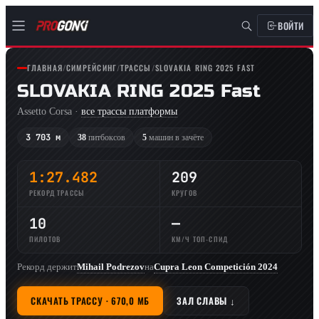
ВОЙТИ
ГЛАВНАЯ
/
СИМРЕЙСИНГ
/
ТРАССЫ
/
SLOVAKIA RING 2025 FAST
SLOVAKIA RING 2025 Fast
Assetto Corsa ·
все трассы платформы
3 703 м
38
питбоксов
5
машин в зачёте
1:27.482
209
РЕКОРД ТРАССЫ
КРУГОВ
10
—
ПИЛОТОВ
КМ/Ч ТОП-СПИД
Рекорд держит
Mihail Podrezov
на
Cupra Leon Competición 2024
СКАЧАТЬ ТРАССУ · 670,0 МБ
ЗАЛ СЛАВЫ ↓