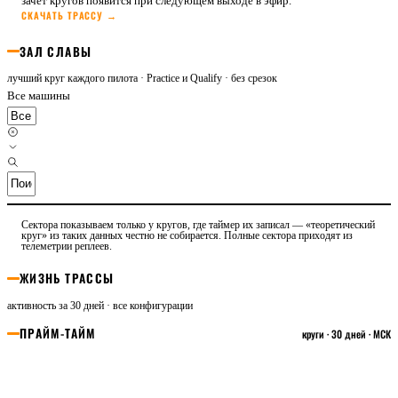
зачёт кругов появится при следующем выходе в эфир.
СКАЧАТЬ ТРАССУ →
ЗАЛ СЛАВЫ
лучший круг каждого пилота · Practice и Qualify · без срезок
Все машины
Сектора показываем только у кругов, где таймер их записал — «теоретический
круг» из таких данных честно не собирается. Полные сектора приходят из
телеметрии реплеев.
ЖИЗНЬ ТРАССЫ
активность за 30 дней · все конфигурации
ПРАЙМ-ТАЙМ
круги · 30 дней · МСК