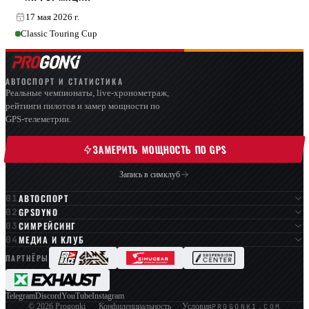
17 мая 2026 г.
Classic Touring Cup
АВТОСПОРТ И СТАТИСТИКА
Реальные чемпионаты, live-хронометраж,
рейтинги пилотов и замер мощности по
GPS-телеметрии.
ЗАМЕРИТЬ МОЩНОСТЬ ПО GPS
Запись в симклуб
АВТОСПОРТ
GPSDYNO
СИМРЕЙСИНГ
МЕДИА И КЛУБ
ПАРТНЁРЫ
Telegram
Discord
YouTube
Instagram
PROGONKI.COM
© 2026 Progonki
Конфиденциальность
Условия