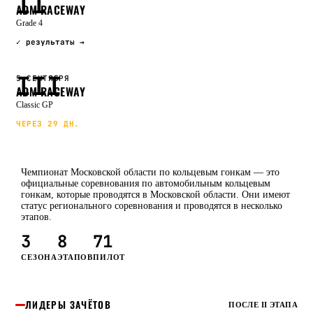
II
ADM RACEWAY
Grade 4
✓ результаты →
III
5 СЕНТЯБРЯ
ADM RACEWAY
Classic GP
ЧЕРЕЗ 29 ДН.
Чемпионат Московской области по кольцевым гонкам — это
официальные соревнования по автомобильным кольцевым
гонкам, которые проводятся в Московской области. Они имеют
статус регионального соревнования и проводятся в несколько
этапов.
3
8
71
СЕЗОНА
ЭТАПОВ
ПИЛОТ
ЛИДЕРЫ ЗАЧЁТОВ
ПОСЛЕ II ЭТАПА