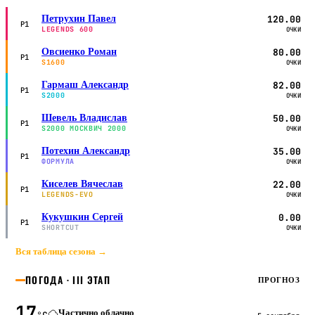
Петрухин Павел
120.00
P1
LEGENDS 600
ОЧКИ
Овсиенко Роман
80.00
P1
S1600
ОЧКИ
Гармаш Александр
82.00
P1
S2000
ОЧКИ
Шевель Владислав
50.00
P1
S2000 МОСКВИЧ 2000
ОЧКИ
Потехин Александр
35.00
P1
ФОРМУЛА
ОЧКИ
Киселев Вячеслав
22.00
P1
LEGENDS-EVO
ОЧКИ
Кукушкин Сергей
0.00
P1
SHORTCUT
ОЧКИ
Вся таблица сезона →
ПОГОДА · III ЭТАП
ПРОГНОЗ
17
Частично облачно