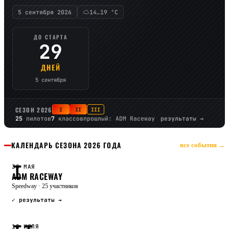
5 сентября 2026
14…19 °C
ДО СТАРТА
29
ДНЕЙ
5 сентября
СЕЗОН 2026
I
II
III
25
пилотов
7
классов
прошлый: ADM Raceway
результаты →
КАЛЕНДАРЬ СЕЗОНА 2026 ГОДА
все события →
I
30 МАЯ
ADM RACEWAY
Speedway
·
25 участников
✓ результаты →
18 ИЮЛЯ