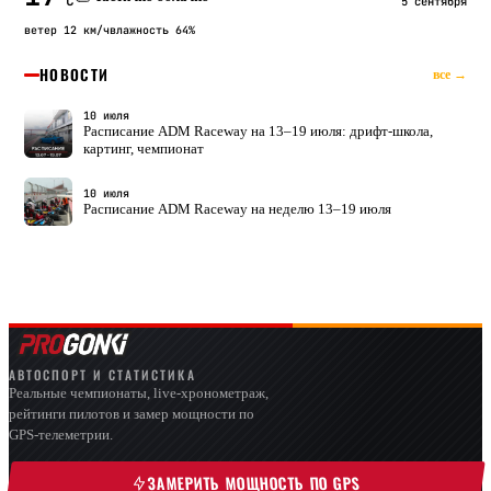
°C
5 сентября
ветер 12 км/ч
влажность 64%
НОВОСТИ
все →
10 июля
Расписание ADM Raceway на 13–19 июля: дрифт-школа,
картинг, чемпионат
10 июля
Расписание ADM Raceway на неделю 13–19 июля
АВТОСПОРТ И СТАТИСТИКА
Реальные чемпионаты, live-хронометраж,
рейтинги пилотов и замер мощности по
GPS-телеметрии.
ЗАМЕРИТЬ МОЩНОСТЬ ПО GPS