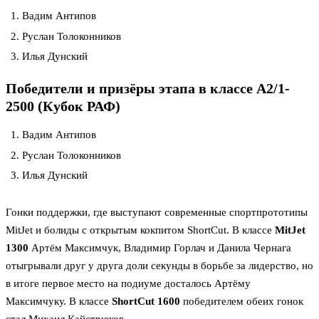
Вадим Антипов
Руслан Толоконников
Илья Дунский
Победители и призёры этапа в классе А2/1-
2500 (Кубок РАФ)
Вадим Антипов
Руслан Толоконников
Илья Дунский
Гонки поддержки, где выступают современные спортпрототипы
MitJet и болиды с открытым кокпитом ShortCut. В классе
MitJet
1300
Артём Максимчук, Владимир Горлач и Данила Чернага
отыгрывали друг у друга доли секунды в борьбе за лидерство, но
в итоге первое место на подиуме досталось Артёму
Максимчуку. В классе
ShortCut 1600
победителем обеих гонок
стал Михаил Кайстрюков.