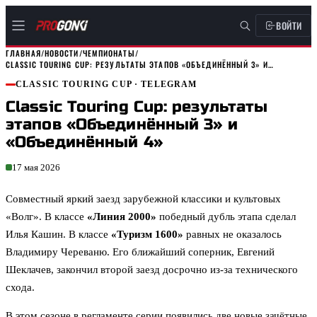
ВОЙТИ
ГЛАВНАЯ
/
НОВОСТИ
/
ЧЕМПИОНАТЫ
/
CLASSIC TOURING CUP: РЕЗУЛЬТАТЫ ЭТАПОВ «ОБЪЕДИНЁННЫЙ 3» И…
CLASSIC TOURING CUP
· TELEGRAM
Classic Touring Cup: результаты
этапов «Объединённый 3» и
«Объединённый 4»
17 мая 2026
Совместный яркий заезд зарубежной классики и культовых
«Волг». В классе
«Линия 2000»
победный дубль этапа сделал
Илья Кашин. В классе
«Туризм 1600»
равных не оказалось
Владимиру Череваню. Его ближайший соперник, Евгений
Шеклачев, закончил второй заезд досрочно из-за технического
схода.
В этом сезоне в регламенте серии появились две новые зачётные