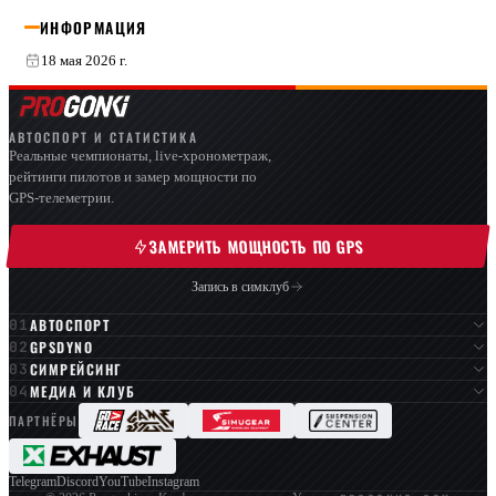
ИНФОРМАЦИЯ
18 мая 2026 г.
АВТОСПОРТ И СТАТИСТИКА
Реальные чемпионаты, live-хронометраж,
рейтинги пилотов и замер мощности по
GPS-телеметрии.
ЗАМЕРИТЬ МОЩНОСТЬ ПО GPS
Запись в симклуб
АВТОСПОРТ
GPSDYNO
СИМРЕЙСИНГ
МЕДИА И КЛУБ
ПАРТНЁРЫ
Telegram
Discord
YouTube
Instagram