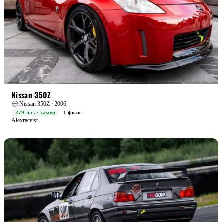
RACE
Nissan 350Z
Nissan 350Z · 2006
279 л.с. · замер
1 фото
Alexraceist