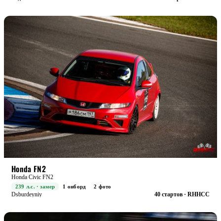
RACE+
БОЕВАЯ
Honda FN2
Honda Civic FN2
239 л.с. · замер
1 онборд
2 фото
Dsburdeyniy
40 стартов · RHHCC