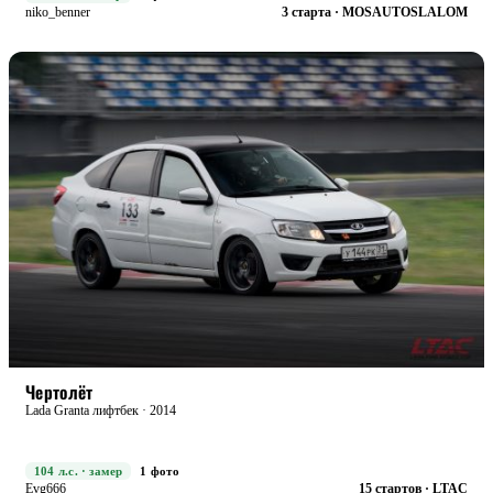
niko_benner
3 старта · MOSAUTOSLALOM
STREET
БОЕВАЯ
Чертолёт
Lada Granta лифтбек · 2014
104 л.с. · замер
1 фото
Evg666
15 стартов · LTAC