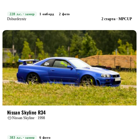
228 л.с. · замер
1 онборд
2 фото
Dsburdeyniy
2 старта · MPCUP
RACE+
БОЕВАЯ
Nissan Skyline R34
Nissan Skyline · 1998
383 л.с. · замер
6 фото