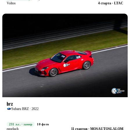
Voltos
4 старта · LTAC
RACE+
БОЕВАЯ
brz
Subaru BRZ · 2022
231 л.с. · замер
10 фото
egorluch
11 стартов · MOSAUTOSLALOM