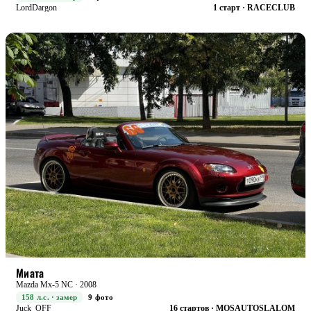
LordDargon
1 старт · RACECLUB
STREET+
БОЕВАЯ
Миата
Mazda Mx-5 NC · 2008
158 л.с. · замер
9 фото
Juck_OFF
16 стартов · MOSAUTOSLALOM