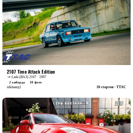
БОЕВАЯ
2107 Time Attack Edition
Lada (ВАЗ) 2107 · 1997
2 онборда
10 фото
nikitaaeg1
10 стартов · TTAC