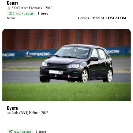
Севат
SEAT Altea Freetrack · 2012
216 л.с. · замер
1 фото
fedko
1 старт · MOSAUTOSLALOM
STREET
БОЕВАЯ
Суета
Lada (ВАЗ) Kalina · 2013
97 л.с. · замер
1 фото