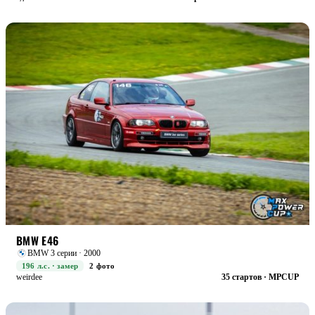
STREET+
БОЕВАЯ
BMW E46
BMW 3 серии · 2000
196 л.с. · замер
2 фото
weirdee
35 стартов · MPCUP