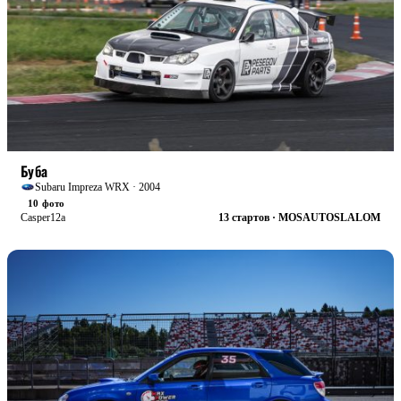
БОЕВАЯ
Буба
Subaru Impreza WRX · 2004
10 фото
Casper12a
13 стартов · MOSAUTOSLALOM