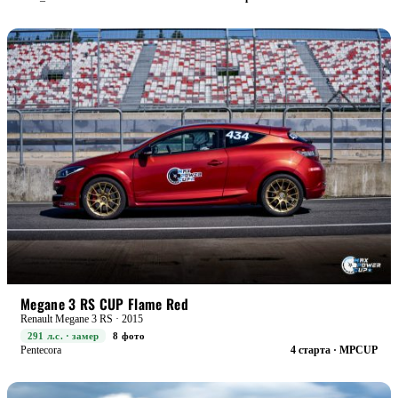
RACE+
БОЕВАЯ
Megane 3 RS CUP Flame Red
Renault Megane 3 RS · 2015
291 л.с. · замер
8 фото
Pentecora
4 старта · MPCUP