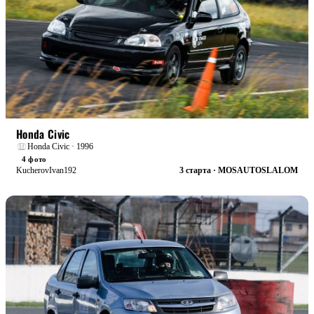
БОЕВАЯ
Honda Civic
Honda Civic · 1996
4 фото
KucherovIvan192
3 старта · MOSAUTOSLALOM