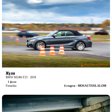
RACE
БОЕВАЯ
Жуля
BMW M240i F23 · 2018
1 фото
Fistachio
4 старта · MOSAUTOSLALOM