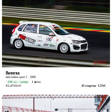
STREET+
БОЕВАЯ
Пипетка
lada kalina sport 2 · 2006
130 л.с. · замер
1 фото
KLoPSHoW
45 стартов · LTAC