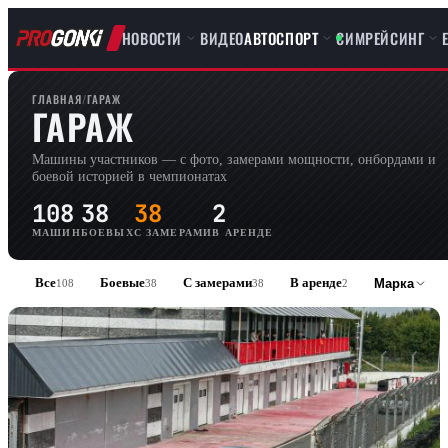
НОВОСТИ
ВИДЕО
АВТОСПОРТ
СИМРЕЙСИНГ
ГЛАВНАЯ
/
ГАРАЖ
ГАРАЖ
Машины участников — с фото, замерами мощности, онбордами и
боевой историей в чемпионатах
108
38
38
2
МАШИН
БОЕВЫХ
С ЗАМЕРАМИ
В АРЕНДЕ
Все
Боевые
С замерами
В аренде
Марка
108
38
38
2