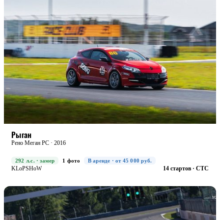
RACE+
БОЕВАЯ
Рыган
Рено Меган РС · 2016
292 л.с. · замер
1 фото
В аренде · от 45 000 руб.
KLoPSHoW
14 стартов · CTC