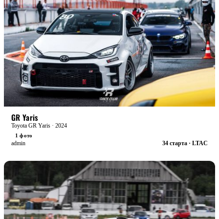
БОЕВАЯ
GR Yaris
Toyota GR Yaris · 2024
1 фото
admin
34 старта · LTAC