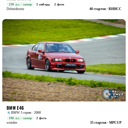
239 л.с. · замер
1 онборд
2 фото
Dsburdeyniy
40 стартов · RHHCC
STREET+
БОЕВАЯ
BMW E46
BMW 3 серии · 2000
196 л.с. · замер
2 фото
weirdee
35 стартов · MPCUP