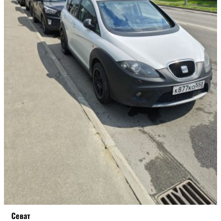
STREET
БОЕВАЯ
Севат