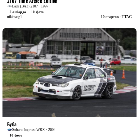
2107 Time Attack Edition
Lada (ВАЗ) 2107 · 1997
2 онборда
10 фото
nikitaaeg1
10 стартов · TTAC
БОЕВАЯ
Буба
Subaru Impreza WRX · 2004
10 фото