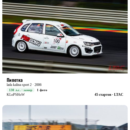
STREET+
БОЕВАЯ
Пипетка
lada kalina sport 2 · 2006
130 л.с. · замер
1 фото
KLoPSHoW
45 стартов · LTAC