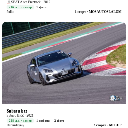
SEAT Altea Freetrack · 2012
216 л.с. · замер
1 фото
fedko
1 старт · MOSAUTOSLALOM
RACE+
БОЕВАЯ
Subaru brz
Sybaru BRZ · 2021
228 л.с. · замер
1 онборд
2 фото
Dsburdeyniy
2 старта · MPCUP