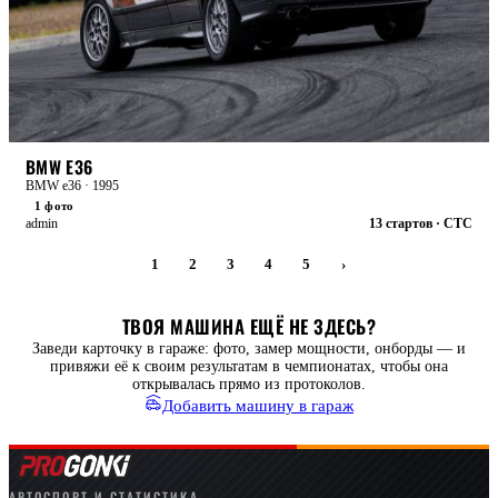
БОЕВАЯ
BMW E36
BMW e36 · 1995
1 фото
admin
13 стартов · CTC
1
2
3
4
5
›
ТВОЯ МАШИНА ЕЩЁ НЕ ЗДЕСЬ?
Заведи карточку в гараже: фото, замер мощности, онборды — и
привяжи её к своим результатам в чемпионатах, чтобы она
открывалась прямо из протоколов.
Добавить машину в гараж
АВТОСПОРТ И СТАТИСТИКА