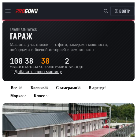
ВОЙТИ
ГЛАВНАЯ
/
ГАРАЖ
ГАРАЖ
Машины участников — с фото, замерами мощности,
онбордами и боевой историей в чемпионатах
108
38
38
2
МАШИН
БОЕВЫХ
С ЗАМЕРАМИ
В АРЕНДЕ
Добавить свою машину
Все
Боевые
С замерами
В аренде
108
38
38
2
Марка
Класс