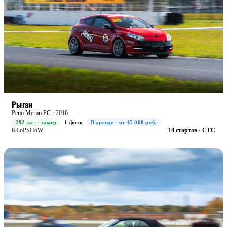
RACE+
БОЕВАЯ
Рыган
Рено Меган РС · 2016
292 л.с. · замер
1 фото
В аренде · от 45 000 руб.
KLoPSHoW
14 стартов · CTC