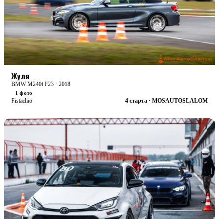
RACE
БОЕВАЯ
Жуля
BMW M240i F23 · 2018
1 фото
Fistachio
4 старта · MOSAUTOSLALOM