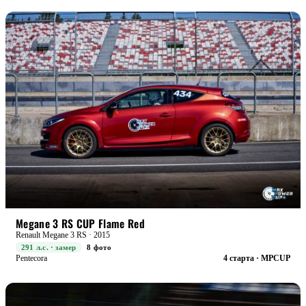
RACE+
БОЕВАЯ
Megane 3 RS CUP Flame Red
Renault Megane 3 RS · 2015
291 л.с. · замер
8 фото
Pentecora
4 старта · MPCUP