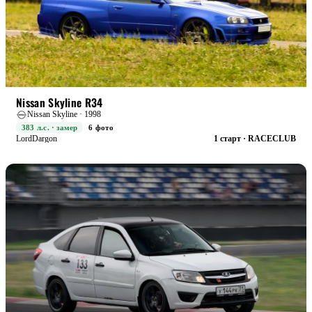
RACE+
БОЕВАЯ
Nissan Skyline R34
Nissan Skyline · 1998
383 л.с. · замер
6 фото
LordDargon
1 старт · RACECLUB