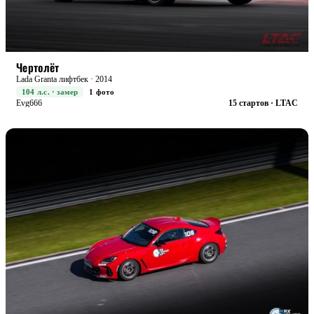
STREET
БОЕВАЯ
Чертолёт
Lada Granta лифтбек · 2014
104 л.с. · замер
1 фото
Evg666
15 стартов · LTAC