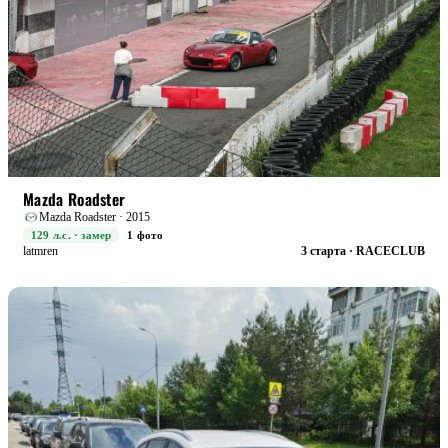
STREET+
БОЕВАЯ
Mazda Roadster
Mazda Roadster · 2015
129 л.с. · замер
1 фото
latmren
3 старта · RACECLUB