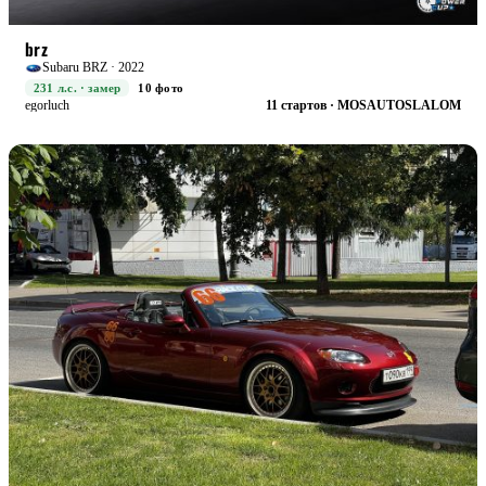
RACE+
БОЕВАЯ
brz
Subaru BRZ · 2022
231 л.с. · замер
10 фото
egorluch
11 стартов · MOSAUTOSLALOM