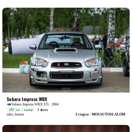
RACE
БОЕВАЯ
Subaru Impreza WRX
Subaru Impreza WRX STi · 2004
287 л.с. · замер
1 фото
niko_benner
3 старта · MOSAUTOSLALOM