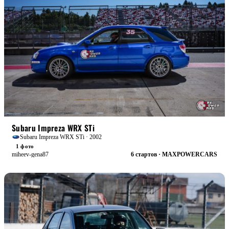
БОЕВАЯ
Subaru Impreza WRX STi
Subaru Impreza WRX STi · 2002
1 фото
miheev-gena87
6 стартов · MAXPOWERCARS