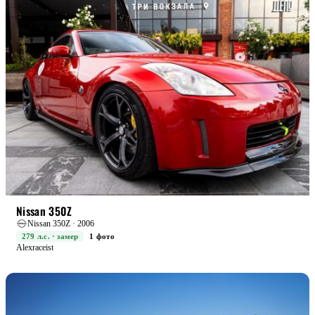
RACE
Nissan 350Z
Nissan 350Z · 2006
279 л.с. · замер
1 фото
Alexraceist