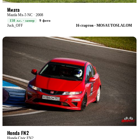
STREET+
БОЕВАЯ
Миата
Mazda Mx-5 NC · 2008
158 л.с. · замер
9 фото
Juck_OFF
16 стартов · MOSAUTOSLALOM
RACE+
БОЕВАЯ
Honda FN2
Honda Civic FN2