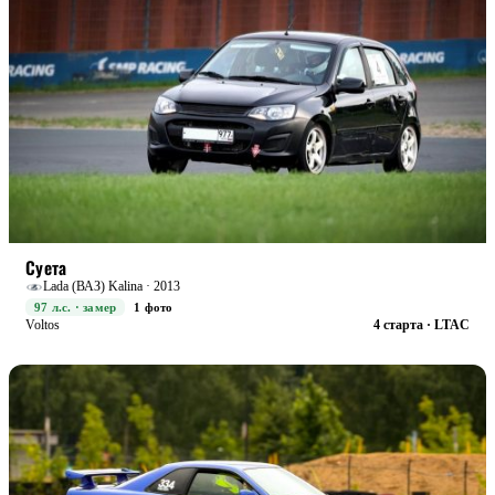
STREET
БОЕВАЯ
Суета
Lada (ВАЗ) Kalina · 2013
97 л.с. · замер
1 фото
Voltos
4 старта · LTAC