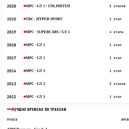
2020
MPC
· GT 1 / UNLIMITED
5 этапов
2020
TRC
· HYPER SPORT
1 этап
2019
MPC
· SUPERCARS / GT 1
4 этапа
2018
MPC
· GT 1
1 этап
2017
MPC
· GT 1
1 этап
2014
MPC
· GT 3
1 этап
2013
MPC
· GT 3
5 этапов
2012
MPC
· GT 3
1 этап
ЛУЧШИЕ ВРЕМЕНА ПО ТРАССАМ
ТРАССА
ВРЕМ