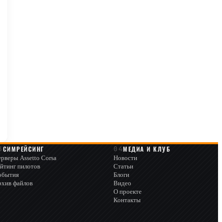
СИМРЕЙСИНГ
МЕДИА И КЛУБ
рверы Assetto Corsa
Новости
йтинг пилотов
Статьи
обытия
Блоги
рхив файлов
Видео
О проекте
Контакты