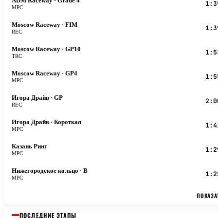
ADM Raceway
· Grade 4
1:3
MPC
Moscow Raceway
· FIM
1:3
REC
Moscow Raceway
· GP10
1:5
TRC
Moscow Raceway
· GP4
1:5
MPC
Игора Драйв
· GP
2:0
REC
Игора Драйв
· Короткая
1:4
MPC
Казань Ринг
1:2
MPC
Нижегородское кольцо
· B
1:2
MPC
ПОКАЗА
ПОСЛЕДНИЕ ЭТАПЫ