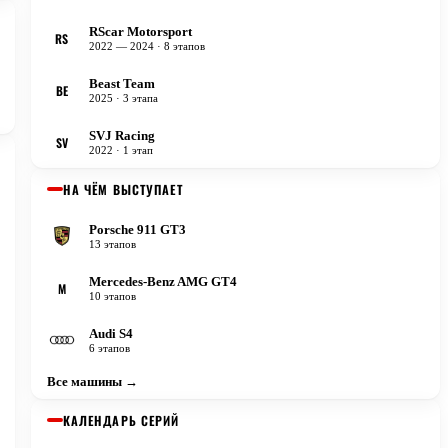
RScar Motorsport
RS
2022 — 2024
· 8 этапов
Beast Team
BE
2025
· 3 этапа
SVJ Racing
SV
2022
· 1 этап
НА ЧЁМ ВЫСТУПАЕТ
Porsche 911 GT3
13 этапов
Mercedes-Benz AMG GT4
M
10 этапов
Audi S4
6 этапов
Все машины →
КАЛЕНДАРЬ СЕРИЙ