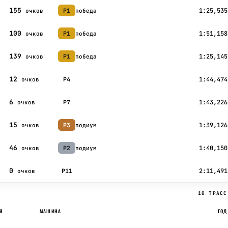
155
1:25,535
P1
победа
очков
100
1:51,158
P1
победа
очков
139
1:25,145
P1
победа
очков
12
1:44,474
P4
очков
6
1:43,226
P7
очков
15
1:39,126
P3
подиум
очков
46
1:40,150
P2
подиум
очков
0
2:11,491
P11
очков
10 ТРАСС
Я
МАШИНА
ГОД