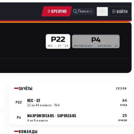
GPSDYNO
ВОЙТИ
Поиск
⌘K
P22
P4
MAXPOWERCARS · SUPERCARS ’22
REC · GT ’25
ЗАЧЁТЫ
СЕЗОН
REC
· GT
64
P22
очка
22 из 44 в классе
· №4
MAXPOWERCARS
· SUPERCARS
25
P4
очков
4 из 6 в классе
КОМАНДЫ