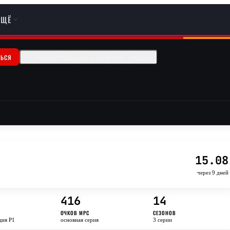
ЕЩЁ
ТЬСЯ
Это вы? Войдите и заберите профиль
15.08
через 9 дней
416
14
ОЧКОВ MPC
СЕЗОНОВ
ция P1
основная серия
3 серии