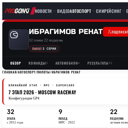
НОВОСТИ
ВИДЕО
АВТОСПОРТ
СИМРЕЙСИНГ
ИБРАГИМОВ РЕНАТ
ПОДПИСА
32 гонки
·
22 подиума
ПИЛОТ
·
3 СЕРИИ
ОБЗОР
КОМАНДЫ
АВТОМОБИЛИ
РЕЗУЛЬТАТЫ
3
6
32
ГЛАВНАЯ
/
АВТОСПОРТ
/
ПИЛОТЫ
/
ИБРАГИМОВ РЕНАТ
БЛИЖАЙШИЙ ЭТАП · MPC
· SUPERCARS
7 ЭТАП 2026 · MOSCOW RACEWAY
Конфигурация GP4
32
9
22
ЭТАПА
ПОБЕД
ПОДИУМА
с 2012 года
MPC · 2022
лучшая пози