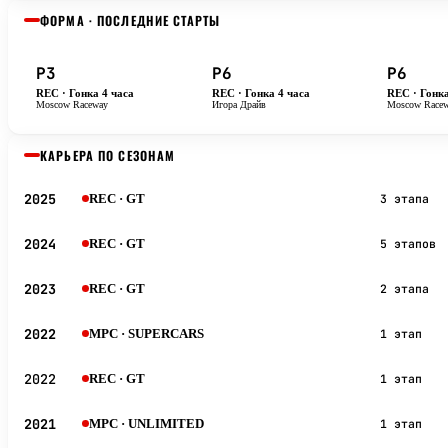
ФОРМА · ПОСЛЕДНИЕ СТАРТЫ
P3
P6
P6
REC · Гонка 4 часа
REC · Гонка 4 часа
REC · Гонка
Moscow Raceway
Игора Драйв
Moscow Race
КАРЬЕРА ПО СЕЗОНАМ
2025
REC
· GT
3 этапа
2024
REC
· GT
5 этапов
2023
REC
· GT
2 этапа
2022
MPC
· SUPERCARS
1 этап
2022
REC
· GT
1 этап
2021
MPC
· UNLIMITED
1 этап