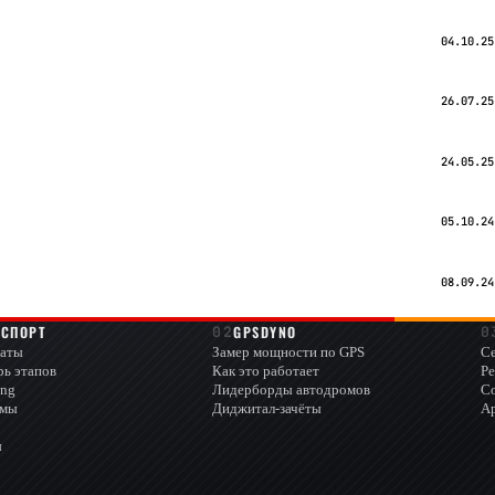
04.10.25
26.07.25
24.05.25
05.10.24
08.09.24
ОСПОРТ
GPSDYNO
аты
Замер мощности по GPS
Се
рь этапов
Как это работает
Ре
ing
Лидерборды автодромов
С
омы
Диджитал-зачёты
А
ы