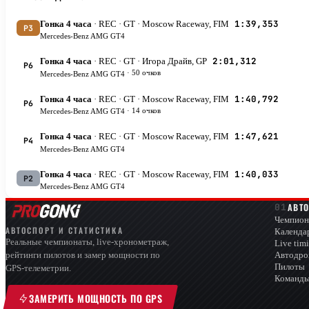
1:39,353
Гонка 4 часа
· REC
· GT
· Moscow Raceway, FIM
P3
Mercedes-Benz AMG GT4
2:01,312
Гонка 4 часа
· REC
· GT
· Игора Драйв, GP
P6
·
50 очков
Mercedes-Benz AMG GT4
1:40,792
Гонка 4 часа
· REC
· GT
· Moscow Raceway, FIM
P6
·
14 очков
Mercedes-Benz AMG GT4
1:47,621
Гонка 4 часа
· REC
· GT
· Moscow Raceway, FIM
P4
Mercedes-Benz AMG GT4
1:40,033
Гонка 4 часа
· REC
· GT
· Moscow Raceway, FIM
P2
Mercedes-Benz AMG GT4
АВТ
Чемпион
АВТОСПОРТ И СТАТИСТИКА
Календа
Реальные чемпионаты, live-хронометраж,
Live tim
Автодр
рейтинги пилотов и замер мощности по
Пилоты
GPS-телеметрии.
Команд
ЗАМЕРИТЬ МОЩНОСТЬ ПО GPS