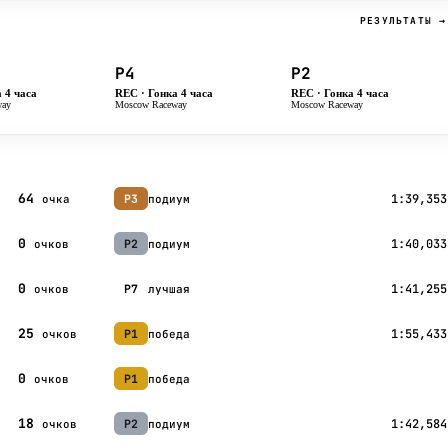
РЕЗУЛЬТАТЫ →
P4
P2
 4 часа
REC · Гонка 4 часа
REC · Гонка 4 часа
way
Moscow Raceway
Moscow Raceway
64
1:39,353
P3
подиум
очка
0
1:40,033
P2
подиум
очков
0
1:41,255
P7
лучшая
очков
25
1:55,433
P1
победа
очков
0
P1
победа
очков
18
1:42,584
P2
подиум
очков