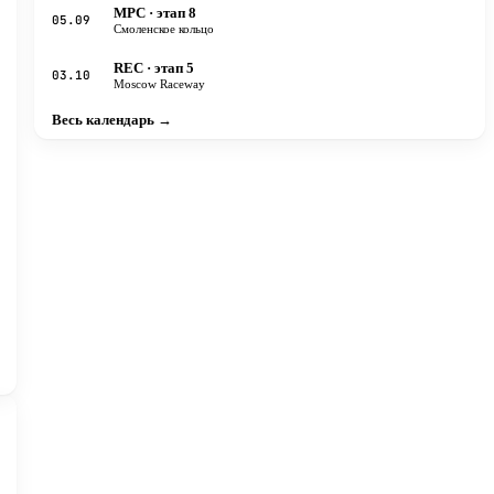
MPC
· этап 8
05.09
Смоленское кольцо
REC
· этап 5
03.10
Moscow Raceway
Весь календарь →