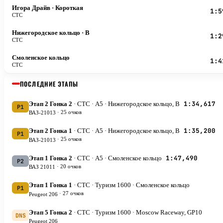
Игора Драйв
· Короткая
1:5
CTC
Нижегородское кольцо
· B
1:2
CTC
Смоленское кольцо
1:4
CTC
ПОСЛЕДНИЕ ЭТАПЫ
1:34,617
Этап 2 Гонка 2
· CTC
· А5
· Нижегородское кольцо, B
P1
·
25 очков
ВАЗ-21013
1:35,200
Этап 2 Гонка 1
· CTC
· А5
· Нижегородское кольцо, B
P1
·
25 очков
ВАЗ-21013
1:47,490
Этап 1 Гонка 2
· CTC
· А5
· Смоленское кольцо
P2
·
20 очков
ВАЗ 21011
Этап 1 Гонка 1
· CTC
· Туризм 1600
· Смоленское кольцо
P1
·
27 очков
Peugeot 206
Этап 5 Гонка 2
· CTC
· Туризм 1600
· Moscow Raceway, GP10
DNS
Peugeot 206