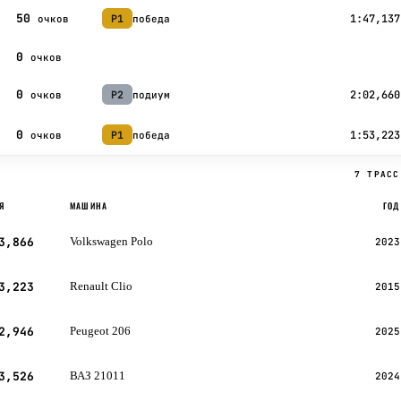
50
1:47,137
P1
победа
очков
0
очков
0
2:02,660
P2
подиум
очков
0
1:53,223
P1
победа
очков
7 ТРАСС
Я
МАШИНА
ГОД
3,866
Volkswagen Polo
2023
3,223
Renault Clio
2015
2,946
Peugeot 206
2025
3,526
ВАЗ 21011
2024