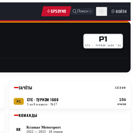
GPSDYNO
ВОЙТИ
Поиск
⌘K
P1
CTC · ТУРИЗМ 1600 ’26
ЗАЧЁТЫ
СЕЗОН
CTC
· ТУРИЗМ 1600
106
P1
очков
1 из 6 в классе
· №17
КОМАНДЫ
Kramar Motorsport
KR
2022 — 2023
· 18 этапов