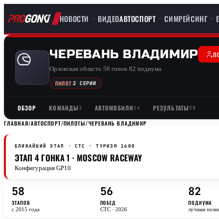
НОВОСТИ
ВИДЕО
АВТОСПОРТ
СИМРЕЙСИНГ
ЧЕРЕВАНЬ ВЛАДИМИР
П
Орловская область
·
58 гонок
·
82 подиума
ПИЛОТ
·
2 СЕРИИ
ОБЗОР
КОМАНДЫ
АВТОМОБИЛИ
РЕЗУЛЬТАТЫ
3
14
58
ГЛАВНАЯ
/
АВТОСПОРТ
/
ПИЛОТЫ
/
ЧЕРЕВАНЬ ВЛАДИМИР
БЛИЖАЙШИЙ ЭТАП · CTC
· ТУРИЗМ 1600
ЭТАП 4 ГОНКА 1 · MOSCOW RACEWAY
Конфигурация GP10
58
56
82
ЭТАПОВ
ПОБЕД
ПОДИУМА
с 2015 года
CTC · 2026
лучшая пози