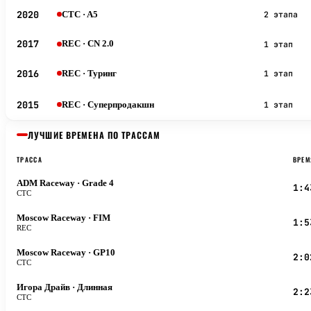
2020
CTC
· A5
2 этапа
2017
REC
· CN 2.0
1 этап
2016
REC
· Туринг
1 этап
2015
REC
· Суперпродакшн
1 этап
ЛУЧШИЕ ВРЕМЕНА ПО ТРАССАМ
ТРАССА
ВРЕМ
ADM Raceway
· Grade 4
1:4
CTC
Moscow Raceway
· FIM
1:5
REC
Moscow Raceway
· GP10
2:0
CTC
Игора Драйв
· Длинная
2:2
CTC