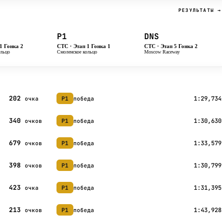
РЕЗУЛЬТАТЫ →
P1
DNS
1 Гонка 2
CTC · Этап 1 Гонка 1
CTC · Этап 5 Гонка 2
ольцо
Смоленское кольцо
Moscow Raceway
202
1:29,734
P1
победа
очка
340
1:30,630
P1
победа
очков
679
1:33,579
P1
победа
очков
398
1:30,799
P1
победа
очков
423
1:31,395
P1
победа
очка
213
1:43,928
P1
победа
очков