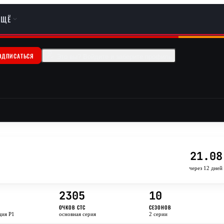
ЕЩЁ
ОДПИСАТЬСЯ
Это вы? Войдите и заберите профиль
21.08
через 12 дней
2305
10
ОЧКОВ CTC
СЕЗОНОВ
ция P1
основная серия
2 серии