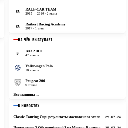
RALF-CAR TEAM
RA
2015 — 2016
· 2 этапа
Raihert Racing Academy
RA
2017
· 1 этап
НА ЧЁМ ВЫСТУПАЕТ
ВАЗ 21011
В
47 этапов
Volkswagen Polo
18 этапов
Peugeot 206
9 этапов
Все машины →
В НОВОСТЯХ
Classic Touring Cup: результаты московского этапа
29.07.26
Итоги гонки 2 Объединённый 2 на Moscow Raceway
25.07.26