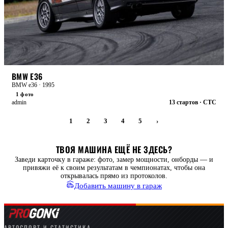
БОЕВАЯ
BMW E36
BMW e36 · 1995
1 фото
admin
13 стартов · CTC
1
2
3
4
5
›
ТВОЯ МАШИНА ЕЩЁ НЕ ЗДЕСЬ?
Заведи карточку в гараже: фото, замер мощности, онборды — и
привяжи её к своим результатам в чемпионатах, чтобы она
открывалась прямо из протоколов.
Добавить машину в гараж
АВТОСПОРТ И СТАТИСТИКА