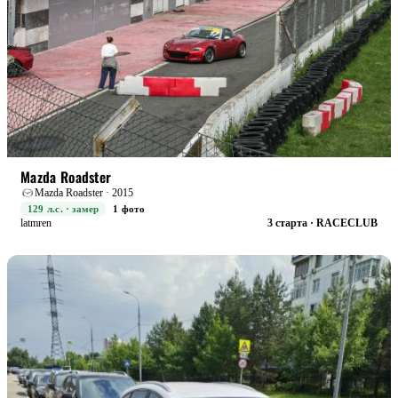
STREET+
БОЕВАЯ
Mazda Roadster
Mazda Roadster · 2015
129 л.с. · замер
1 фото
latmren
3 старта · RACECLUB