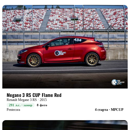
RACE+
БОЕВАЯ
Megane 3 RS CUP Flame Red
Renault Megane 3 RS · 2015
291 л.с. · замер
8 фото
Pentecora
4 старта · MPCUP