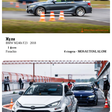
RACE
БОЕВАЯ
Жуля
BMW M240i F23 · 2018
1 фото
Fistachio
4 старта · MOSAUTOSLALOM