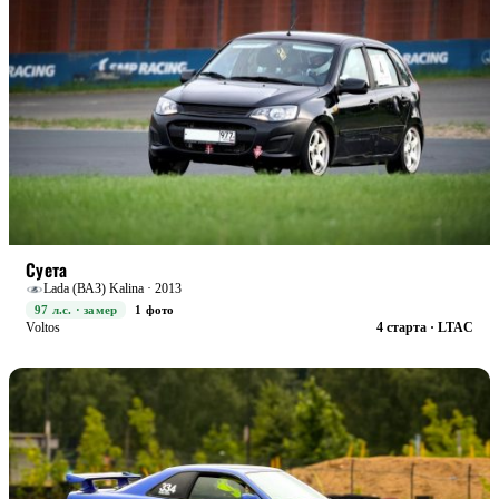
STREET
БОЕВАЯ
Суета
Lada (ВАЗ) Kalina · 2013
97 л.с. · замер
1 фото
Voltos
4 старта · LTAC