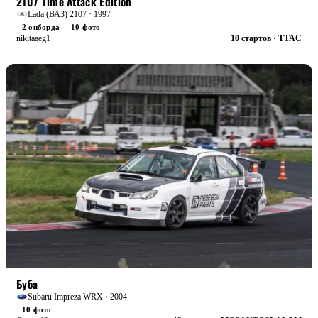
2107 Time Attack Edition
Lada (ВАЗ) 2107 · 1997
2 онборда
10 фото
nikitaaeg1
10 стартов · TTAC
БОЕВАЯ
Буба
Subaru Impreza WRX · 2004
10 фото