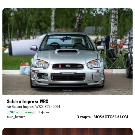
RACE
БОЕВАЯ
Subaru Impreza WRX
Subaru Impreza WRX STi · 2004
287 л.с. · замер
1 фото
niko_benner
3 старта · MOSAUTOSLALOM