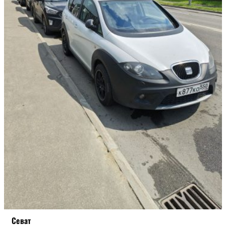
STREET
БОЕВАЯ
Севат