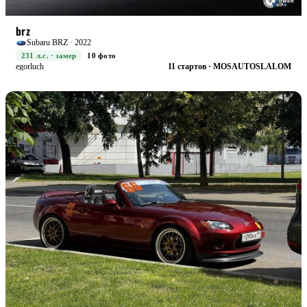
RACE+
БОЕВАЯ
brz
Subaru BRZ · 2022
231 л.с. · замер
10 фото
egorluch
11 стартов · MOSAUTOSLALOM