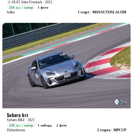
SEAT Altea Freetrack · 2012
216 л.с. · замер
1 фото
fedko
1 старт · MOSAUTOSLALOM
RACE+
БОЕВАЯ
Subaru brz
Sybaru BRZ · 2021
228 л.с. · замер
1 онборд
2 фото
Dsburdeyniy
2 старта · MPCUP