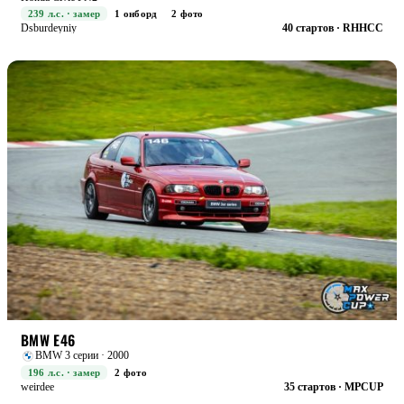
239 л.с. · замер
1 онборд
2 фото
Dsburdeyniy
40 стартов · RHHCC
STREET+
БОЕВАЯ
BMW E46
BMW 3 серии · 2000
196 л.с. · замер
2 фото
weirdee
35 стартов · MPCUP