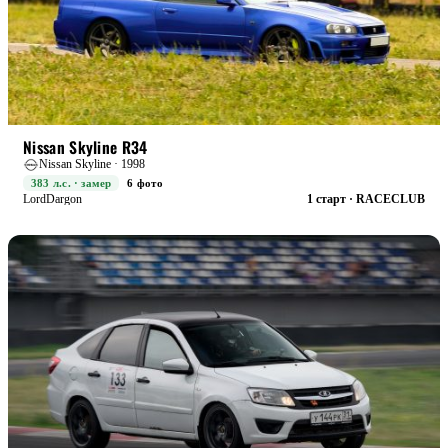
RACE+
БОЕВАЯ
Nissan Skyline R34
Nissan Skyline · 1998
383 л.с. · замер
6 фото
LordDargon
1 старт · RACECLUB