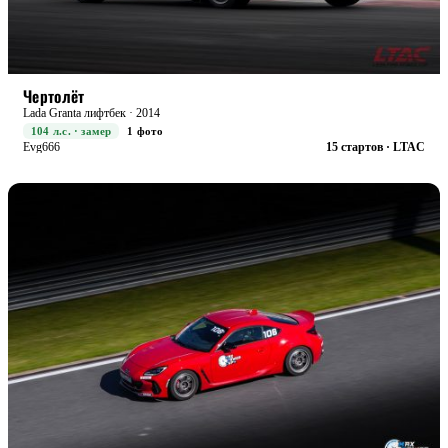
STREET
БОЕВАЯ
Чертолёт
Lada Granta лифтбек · 2014
104 л.с. · замер
1 фото
Evg666
15 стартов · LTAC