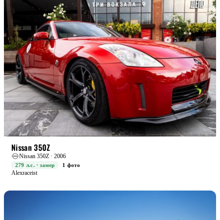
RACE
Nissan 350Z
Nissan 350Z · 2006
279 л.с. · замер
1 фото
Alexraceist