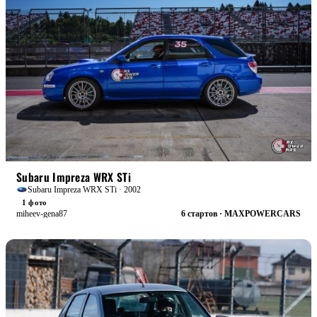
БОЕВАЯ
Subaru Impreza WRX STi
Subaru Impreza WRX STi · 2002
1 фото
miheev-gena87
6 стартов · MAXPOWERCARS