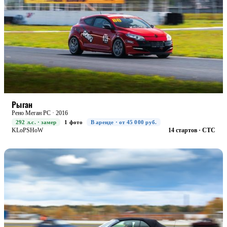
RACE+
БОЕВАЯ
Рыган
Рено Меган РС · 2016
292 л.с. · замер
1 фото
В аренде · от 45 000 руб.
KLoPSHoW
14 стартов · CTC