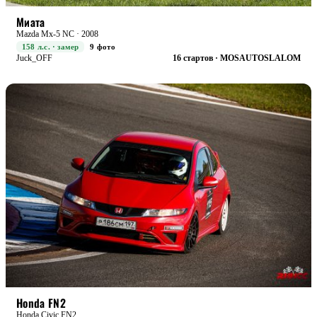
STREET+
БОЕВАЯ
Миата
Mazda Mx-5 NC · 2008
158 л.с. · замер
9 фото
Juck_OFF
16 стартов · MOSAUTOSLALOM
RACE+
БОЕВАЯ
Honda FN2
Honda Civic FN2