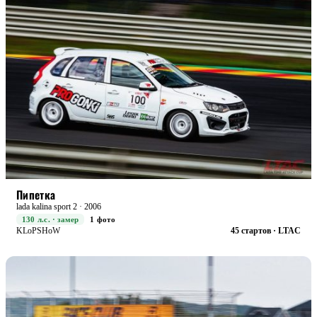
STREET+
БОЕВАЯ
Пипетка
lada kalina sport 2 · 2006
130 л.с. · замер
1 фото
KLoPSHoW
45 стартов · LTAC