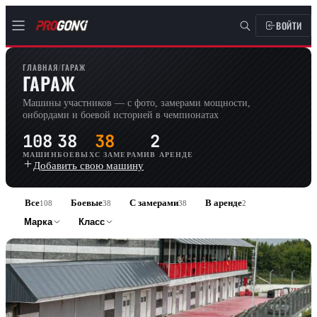
ВОЙТИ
ГЛАВНАЯ
/
ГАРАЖ
ГАРАЖ
Машины участников — с фото, замерами мощности,
онбордами и боевой историей в чемпионатах
108
38
38
2
МАШИН
БОЕВЫХ
С ЗАМЕРАМИ
В АРЕНДЕ
Добавить свою машину
Все
Боевые
С замерами
В аренде
108
38
38
2
Марка
Класс