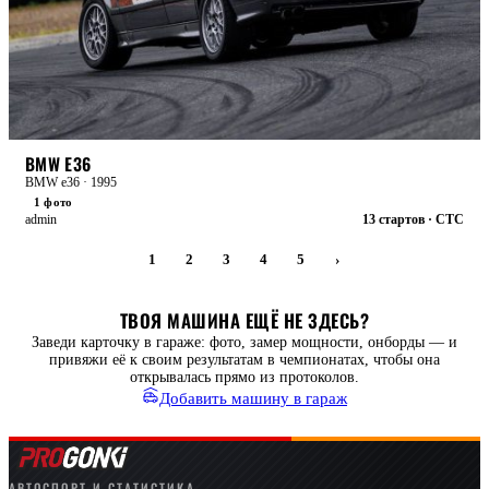
БОЕВАЯ
BMW E36
BMW e36 · 1995
1 фото
admin
13 стартов · CTC
1
2
3
4
5
›
ТВОЯ МАШИНА ЕЩЁ НЕ ЗДЕСЬ?
Заведи карточку в гараже: фото, замер мощности, онборды — и
привяжи её к своим результатам в чемпионатах, чтобы она
открывалась прямо из протоколов.
Добавить машину в гараж
АВТОСПОРТ И СТАТИСТИКА