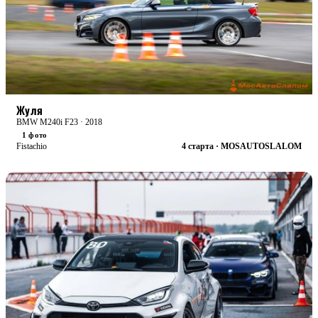
RACE
БОЕВАЯ
Жуля
BMW M240i F23 · 2018
1 фото
Fistachio
4 старта · MOSAUTOSLALOM