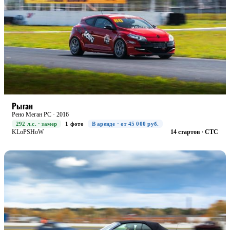
RACE+
БОЕВАЯ
Рыган
Рено Меган РС · 2016
292 л.с. · замер
1 фото
В аренде · от 45 000 руб.
KLoPSHoW
14 стартов · CTC