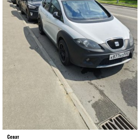
STREET
БОЕВАЯ
Севат