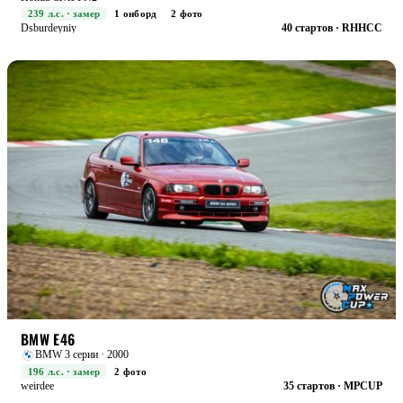
239 л.с. · замер
1 онборд
2 фото
Dsburdeyniy
40 стартов · RHHCC
STREET+
БОЕВАЯ
BMW E46
BMW 3 серии · 2000
196 л.с. · замер
2 фото
weirdee
35 стартов · MPCUP