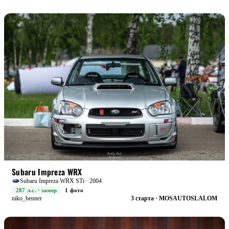
RACE
БОЕВАЯ
Subaru Impreza WRX
Subaru Impreza WRX STi · 2004
287 л.с. · замер
1 фото
niko_benner
3 старта · MOSAUTOSLALOM