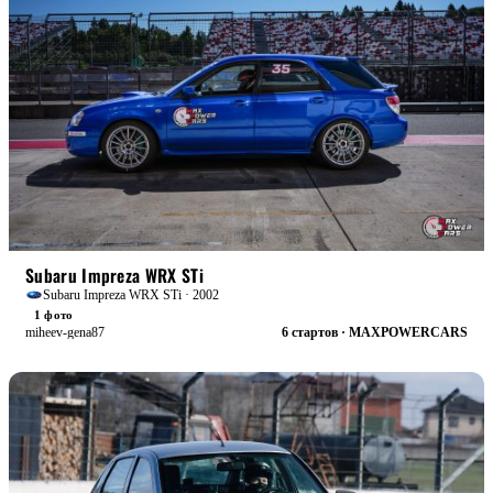
БОЕВАЯ
Subaru Impreza WRX STi
Subaru Impreza WRX STi · 2002
1 фото
miheev-gena87
6 стартов · MAXPOWERCARS