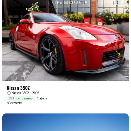
RACE
Nissan 350Z
Nissan 350Z · 2006
279 л.с. · замер
1 фото
Alexraceist