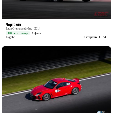
STREET
БОЕВАЯ
Чертолёт
Lada Granta лифтбек · 2014
104 л.с. · замер
1 фото
Evg666
15 стартов · LTAC