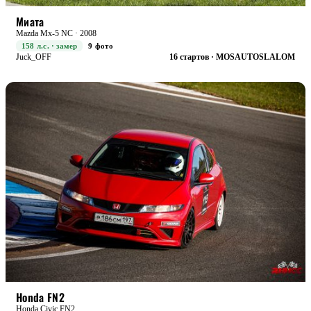
STREET+
БОЕВАЯ
Миата
Mazda Mx-5 NC · 2008
158 л.с. · замер
9 фото
Juck_OFF
16 стартов · MOSAUTOSLALOM
RACE+
БОЕВАЯ
Honda FN2
Honda Civic FN2