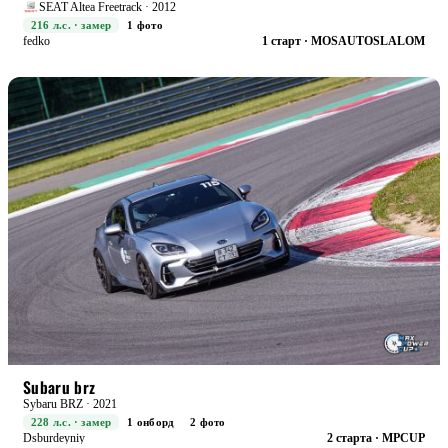
SEAT Altea Freetrack · 2012
216 л.с. · замер
1 фото
fedko
1 старт · MOSAUTOSLALOM
RACE+
БОЕВАЯ
Subaru brz
Sybaru BRZ · 2021
228 л.с. · замер
1 онборд
2 фото
Dsburdeyniy
2 старта · MPCUP