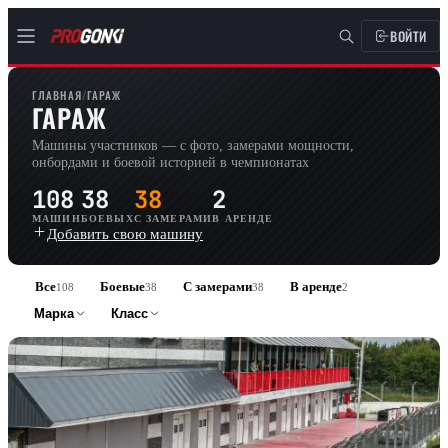
ВОЙТИ
ГЛАВНАЯ
/
ГАРАЖ
ГАРАЖ
Машины участников — с фото, замерами мощности,
онбордами и боевой историей в чемпионатах
108
38
38
2
МАШИН
БОЕВЫХ
С ЗАМЕРАМИ
В АРЕНДЕ
Добавить свою машину
Все
Боевые
С замерами
В аренде
108
38
38
2
Марка
Класс