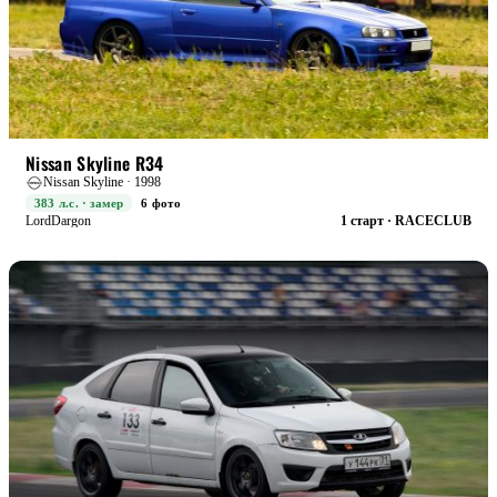
RACE+
БОЕВАЯ
Nissan Skyline R34
Nissan Skyline · 1998
383 л.с. · замер
6 фото
LordDargon
1 старт · RACECLUB