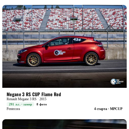
RACE+
БОЕВАЯ
Megane 3 RS CUP Flame Red
Renault Megane 3 RS · 2015
291 л.с. · замер
8 фото
Pentecora
4 старта · MPCUP