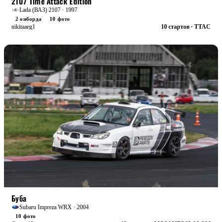
2107 Time Attack Edition
Lada (ВАЗ) 2107 · 1997
2 онборда
10 фото
nikitaaeg1
10 стартов · TTAC
БОЕВАЯ
Буба
Subaru Impreza WRX · 2004
10 фото