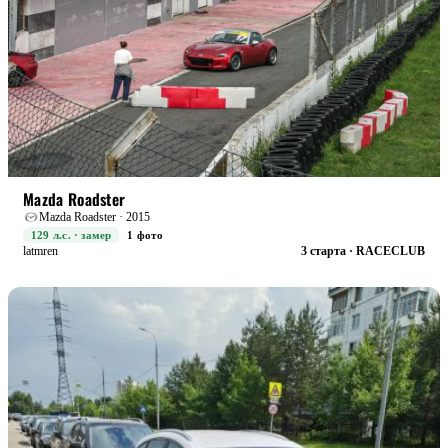
STREET+
БОЕВАЯ
Mazda Roadster
Mazda Roadster · 2015
129 л.с. · замер
1 фото
latmren
3 старта · RACECLUB