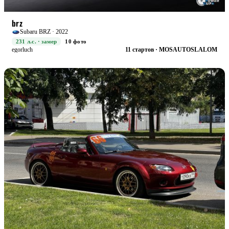
RACE+
БОЕВАЯ
brz
Subaru BRZ · 2022
231 л.с. · замер
10 фото
egorluch
11 стартов · MOSAUTOSLALOM