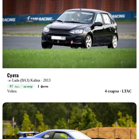
STREET
БОЕВАЯ
Суета
Lada (ВАЗ) Kalina · 2013
97 л.с. · замер
1 фото
Voltos
4 старта · LTAC