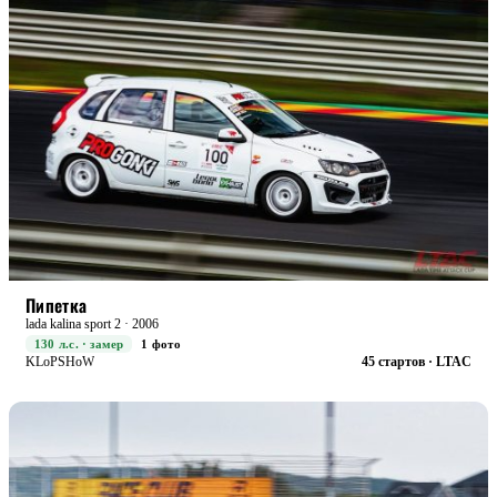
STREET+
БОЕВАЯ
Пипетка
lada kalina sport 2 · 2006
130 л.с. · замер
1 фото
KLoPSHoW
45 стартов · LTAC